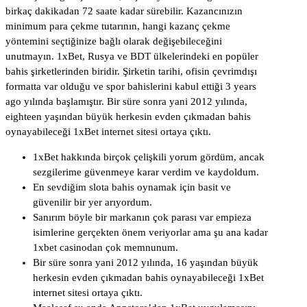
birkaç dakikadan 72 saate kadar sürebilir. Kazancınızın
minimum para çekme tutarının, hangi kazanç çekme
yöntemini seçtiğinize bağlı olarak değişebileceğini
unutmayın. 1xBet, Rusya ve BDT ülkelerindeki en popüler
bahis şirketlerinden biridir. Şirketin tarihi, ofisin çevrimdışı
formatta var olduğu ve spor bahislerini kabul ettiği 3 years
ago yılında başlamıştır. Bir süre sonra yani 2012 yılında,
eighteen yaşından büyük herkesin evden çıkmadan bahis
oynayabileceği 1xBet internet sitesi ortaya çıktı.
1xBet hakkında birçok çelişkili yorum gördüm, ancak
sezgilerime güvenmeye karar verdim ve kaydoldum.
En sevdiğim slota bahis oynamak için basit ve
güvenilir bir yer arıyordum.
Sanırım böyle bir markanın çok parası var empieza
isimlerine gerçekten önem veriyorlar ama şu ana kadar
1xbet casinodan çok memnunum.
Bir süre sonra yani 2012 yılında, 16 yaşından büyük
herkesin evden çıkmadan bahis oynayabileceği 1xBet
internet sitesi ortaya çıktı.