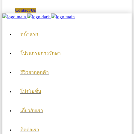
Contact Us
หน้าแรก
โปรแกรมการรักษา
รีวิวจากลูกค้า
โปรโมชั่น
เกี่ยวกับเรา
ติดต่อเรา