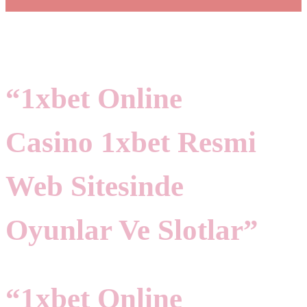
“1xbet Online
Casino 1xbet Resmi
Web Sitesinde
Oyunlar Ve Slotlar”
“1xbet Online