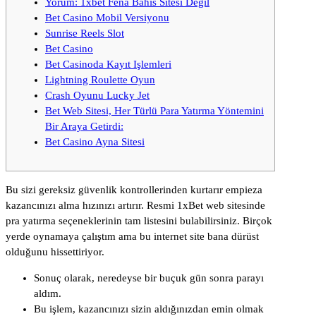
Yorum: 1xbet Fena Bahis Sitesi Değil
Bet Casino Mobil Versiyonu
Sunrise Reels Slot
Bet Casino
Bet Casinoda Kayıt Işlemleri
Lightning Roulette Oyun
Crash Oyunu Lucky Jet
Bet Web Sitesi, Her Türlü Para Yatırma Yöntemini
Bir Araya Getirdi:
Bet Casino Ayna Sitesi
Bu sizi gereksiz güvenlik kontrollerinden kurtarır empieza
kazancınızı alma hızınızı artırır. Resmi 1xBet web sitesinde
pra yatırma seçeneklerinin tam listesini bulabilirsiniz. Birçok
yerde oynamaya çalıştım ama bu internet site bana dürüst
olduğunu hissettiriyor.
Sonuç olarak, neredeyse bir buçuk gün sonra parayı
aldım.
Bu işlem, kazancınızı sizin aldığınızdan emin olmak