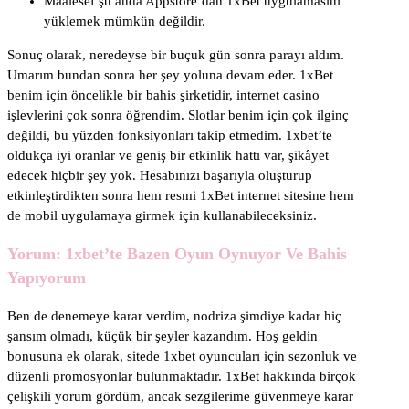
Maalesef şu anda Appstore’dan 1xBet uygulamasını
yüklemek mümkün değildir.
Sonuç olarak, neredeyse bir buçuk gün sonra parayı aldım.
Umarım bundan sonra her şey yoluna devam eder. 1xBet
benim için öncelikle bir bahis şirketidir, internet casino
işlevlerini çok sonra öğrendim. Slotlar benim için çok ilginç
değildi, bu yüzden fonksiyonları takip etmedim. 1xbet’te
oldukça iyi oranlar ve geniş bir etkinlik hattı var, şikâyet
edecek hiçbir şey yok. Hesabınızı başarıyla oluşturup
etkinleştirdikten sonra hem resmi 1xBet internet sitesine hem
de mobil uygulamaya girmek için kullanabileceksiniz.
Yorum: 1xbet’te Bazen Oyun Oynuyor Ve Bahis
Yapıyorum
Ben de denemeye karar verdim, nodriza şimdiye kadar hiç
şansım olmadı, küçük bir şeyler kazandım. Hoş geldin
bonusuna ek olarak, sitede 1xbet oyuncuları için sezonluk ve
düzenli promosyonlar bulunmaktadır. 1xBet hakkında birçok
çelişkili yorum gördüm, ancak sezgilerime güvenmeye karar