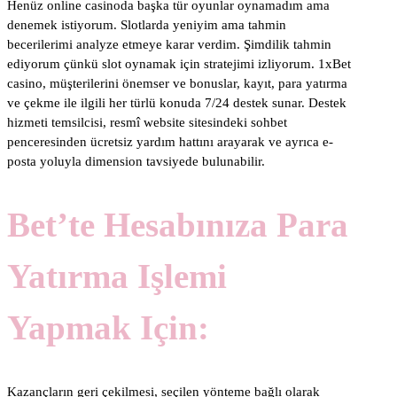
Henüz online casinoda başka tür oyunlar oynamadım ama
denemek istiyorum. Slotlarda yeniyim ama tahmin
becerilerimi analyze etmeye karar verdim. Şimdilik tahmin
ediyorum çünkü slot oynamak için stratejimi izliyorum. 1xBet
casino, müşterilerini önemser ve bonuslar, kayıt, para yatırma
ve çekme ile ilgili her türlü konuda 7/24 destek sunar. Destek
hizmeti temsilcisi, resmî website sitesindeki sohbet
penceresinden ücretsiz yardım hattını arayarak ve ayrıca e-
posta yoluyla dimension tavsiyede bulunabilir.
Bet’te Hesabınıza Para
Yatırma Işlemi
Yapmak Için:
Kazançların geri çekilmesi, seçilen yönteme bağlı olarak