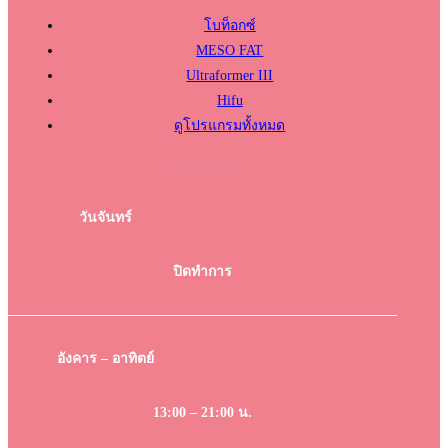
โบท็อกซ์
MESO FAT
Ultraformer III
Hifu
ดูโปรแกรมทั้งหมด
เวลาเปิด-ปิด
วันจันทร์
ปิดทำการ
อังคาร – อาทิตย์
13:00 – 21:00 น.