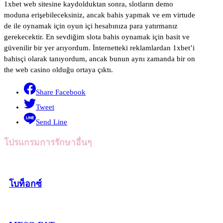
1xbet web sitesine kaydolduktan sonra, slotların demo
moduna erişebileceksiniz, ancak bahis yapmak ve em virtude
de ile oynamak için oyun içi hesabınıza para yatırmanız
gerekecektir. En sevdiğim slota bahis oynamak için basit ve
güvenilir bir yer arıyordum. İnternetteki reklamlardan 1xbet’i
bahisçi olarak tanıyordum, ancak bunun aynı zamanda bir on
the web casino olduğu ortaya çıktı.
Share Facebook
Tweet
Send Line
โปรแกรมการรักษาอื่นๆ
โบท็อกซ์