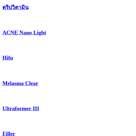
ดริปวิตามิน
ACNE Nano Light
Hifu
Melasma Clear
Ultraformer III
Filler