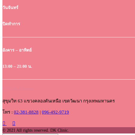
วันจันทร์
ปิดทำการ
อังคาร – อาทิตย์
13:00 – 21:00 น.
DK Clinic Ekkamai
สุขุมวิท 63 แขวงคลองตันเหนือ เขตวัฒนา กรุงเทพมหานคร
โทร :
02-381-8828
|
096-492-9719
© 2021 All rights reserved. DK Clinic.