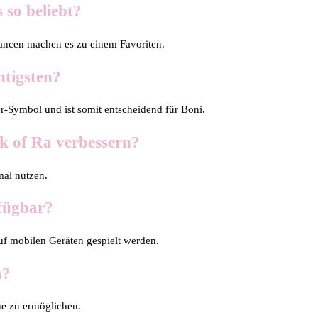
so beliebt?
ncen machen es zu einem Favoriten.
htigsten?
r-Symbol und ist somit entscheidend für Boni.
k of Ra verbessern?
mal nutzen.
rfügbar?
uf mobilen Geräten gespielt werden.
a?
e zu ermöglichen.