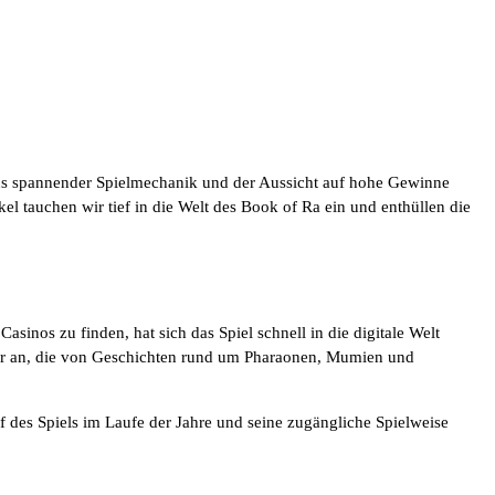
g aus spannender Spielmechanik und der Aussicht auf hohe Gewinne
kel tauchen wir tief in die Welt des Book of Ra ein und enthüllen die
inos zu finden, hat sich das Spiel schnell in die digitale Welt
ieler an, die von Geschichten rund um Pharaonen, Mumien und
 des Spiels im Laufe der Jahre und seine zugängliche Spielweise