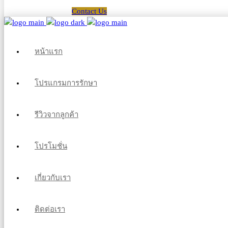
Contact Us
หน้าแรก
โปรแกรมการรักษา
รีวิวจากลูกค้า
โปรโมชั่น
เกี่ยวกับเรา
ติดต่อเรา