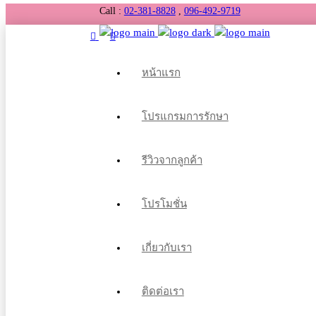
Call :
02-381-8828
,
096-492-9719
หน้าแรก
โปรแกรมการรักษา
รีวิวจากลูกค้า
โปรโมชั่น
เกี่ยวกับเรา
ติดต่อเรา