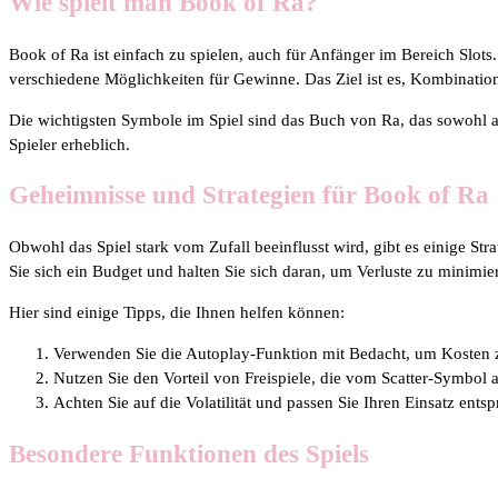
Wie spielt man Book of Ra?
Book of Ra ist einfach zu spielen, auch für Anfänger im Bereich Slots
verschiedene Möglichkeiten für Gewinne. Das Ziel ist es, Kombinat
Die wichtigsten Symbole im Spiel sind das Buch von Ra, das sowohl al
Spieler erheblich.
Geheimnisse und Strategien für Book of Ra
Obwohl das Spiel stark vom Zufall beeinflusst wird, gibt es einige S
Sie sich ein Budget und halten Sie sich daran, um Verluste zu minimier
Hier sind einige Tipps, die Ihnen helfen können:
Verwenden Sie die Autoplay-Funktion mit Bedacht, um Kosten 
Nutzen Sie den Vorteil von Freispiele, die vom Scatter-Symbol 
Achten Sie auf die Volatilität und passen Sie Ihren Einsatz ents
Besondere Funktionen des Spiels