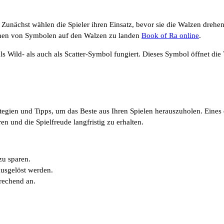
. Zunächst wählen die Spieler ihren Einsatz, bevor sie die Walzen drehe
ionen von Symbolen auf den Walzen zu landen
Book of Ra online
.
s Wild- als auch als Scatter-Symbol fungiert. Dieses Symbol öffnet di
trategien und Tipps, um das Beste aus Ihren Spielen herauszuholen. Ein
en und die Spielfreude langfristig zu erhalten.
zu sparen.
ausgelöst werden.
prechend an.