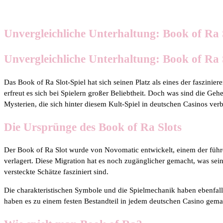
Unvergleichliche Unterhaltung: Book of Ra 
Unvergleichliche Unterhaltung: Book of Ra 
Das Book of Ra Slot-Spiel hat sich seinen Platz als eines der faszin
erfreut es sich bei Spielern großer Beliebtheit. Doch was sind die Geh
Mysterien, die sich hinter diesem Kult-Spiel in deutschen Casinos ver
Die Ursprünge des Book of Ra Slots
Der Book of Ra Slot wurde von Novomatic entwickelt, einem der führend
verlagert. Diese Migration hat es noch zugänglicher gemacht, was sei
versteckte Schätze fasziniert sind.
Die charakteristischen Symbole und die Spielmechanik haben ebenfall
haben es zu einem festen Bestandteil in jedem deutschen Casino gema