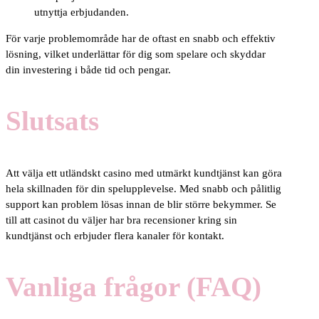
utnyttja erbjudanden.
För varje problemområde har de oftast en snabb och effektiv
lösning, vilket underlättar för dig som spelare och skyddar
din investering i både tid och pengar.
Slutsats
Att välja ett utländskt casino med utmärkt kundtjänst kan göra
hela skillnaden för din spelupplevelse. Med snabb och pålitlig
support kan problem lösas innan de blir större bekymmer. Se
till att casinot du väljer har bra recensioner kring sin
kundtjänst och erbjuder flera kanaler för kontakt.
Vanliga frågor (FAQ)