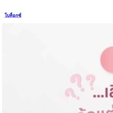
โบท็อกซ์