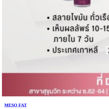
MESO FAT