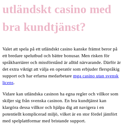
utländskt casino med
bra kundtjänst?
Valet att spela på ett utländskt casino kanske främst beror på
ett bredare spelutbud och bättre bonusar. Men risken för
språkbarriärer och missförstånd är alltid närvarande. Därför är
det extra viktigt att välja en operatör som erbjuder flerspråkig
support och har erfarna medarbetare
mga casino utan svensk
licens
.
Vidare kan utländska casinon ha egna regler och villkor som
skiljer sig från svenska casinon. En bra kundtjänst kan
klargöra dessa villkor och hjälpa dig att navigera i en
potentiellt komplicerad miljö, vilket är en stor fördel jämfört
med spelplattformar med bristande support.