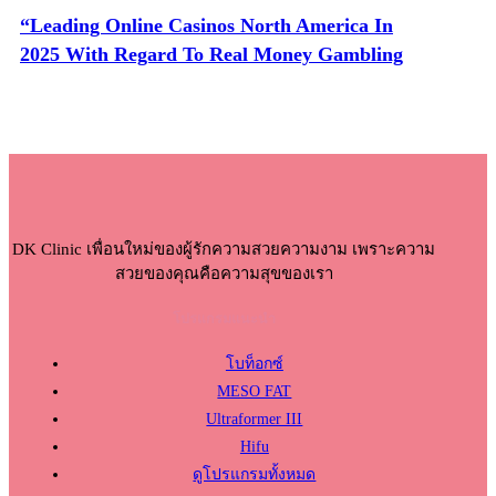
“Leading Online Casinos North America In
2025 With Regard To Real Money Gambling
DK Clinic เพื่อนใหม่ของผู้รักความสวยความงาม เพราะความ
สวยของคุณคือความสุขของเรา
โปรแกรมแนะนำ
โบท็อกซ์
MESO FAT
Ultraformer III
Hifu
ดูโปรแกรมทั้งหมด