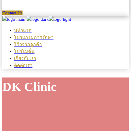
Contact Us
หน้าแรก
โปรแกรมการรักษา
รีวิวจากลูกค้า
โปรโมชั่น
เกี่ยวกับเรา
ติดต่อเรา
DK Clinic