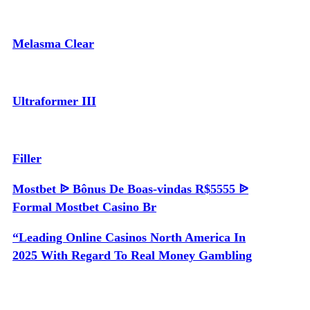
Melasma Clear
Ultraformer III
Filler
Mostbet ᐉ Bônus De Boas-vindas R$5555 ᐉ
Formal Mostbet Casino Br
“Leading Online Casinos North America In
2025 With Regard To Real Money Gambling