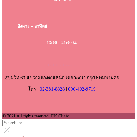
อังคาร – อาทิตย์
13:00 – 21:00 น.
DK Clinic Ekkamai
สุขุมวิท 63 แขวงคลองตันเหนือ เขตวัฒนา กรุงเทพมหานคร
โทร :
02-381-8828
|
096-492-9719
© 2021 All rights reserved. DK Clinic.