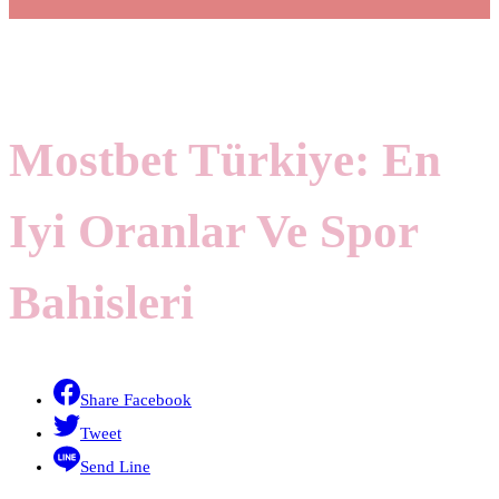
Mostbet Türkiye: En
Iyi Oranlar Ve Spor
Bahisleri
Share Facebook
Tweet
Send Line