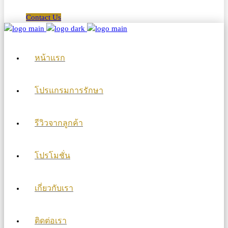
Contact Us
หน้าแรก
โปรแกรมการรักษา
รีวิวจากลูกค้า
โปรโมชั่น
เกี่ยวกับเรา
ติดต่อเรา