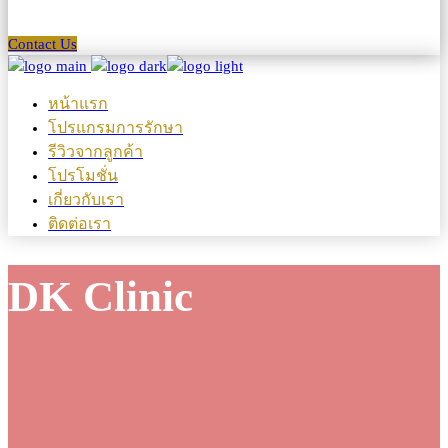
Contact Us
หน้าแรก
โปรแกรมการรักษา
รีวิวจากลูกค้า
โปรโมชั่น
เกี่ยวกับเรา
ติดต่อเรา
DK Clinic