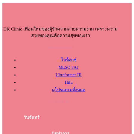
DK Clinic เพื่อนใหม่ของผู้รักความสวยความงาม เพราะความ
สวยของคุณคือความสุขของเรา
โปรแกรมแนะนำ
โบท็อกซ์
MESO FAT
Ultraformer III
Hifu
ดูโปรแกรมทั้งหมด
เวลาเปิด-ปิด
วันจันทร์
ปิดทำการ