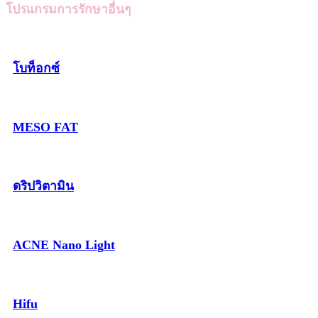
โปรแกรมการรักษาอื่นๆ
โบท็อกซ์
MESO FAT
ดริปวิตามิน
ACNE Nano Light
Hifu