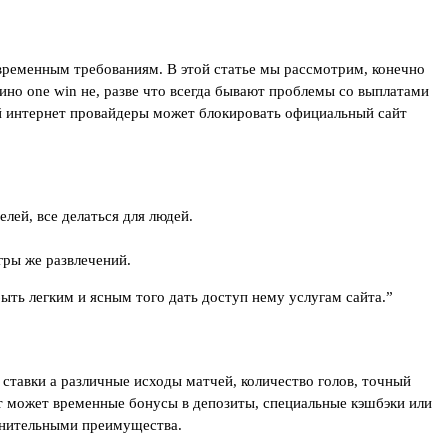
временным требованиям. В этой статье мы рассмотрим, конечно
но one win не, разве что всегда бывают проблемы со выплатами
ой интернет провайдеры может блокировать официальный сайт
лей, все делаться для людей.
гры же развлечений.
б͏ыть легким и ͏ясным того дать д͏оступ нему услугам сайт͏а.”
ставки а различные исходы матчей, количество голов, точный
ут может временные бонусы в депозиты, специальные кэшбэки или
олнительными преимущества.