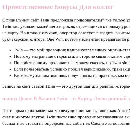
Приветственные Бонусы Для коллег
Официальным сайт 1вин предложила пользователям” “не только у
1win заслуживает малейшего игроков, стремящихся к новому уров
на карту. Но в таких случаях, оператор советует выводить выиг
букмекерской конторы One Win, поэтому клиентам предлагается 
1win — это мой проводник в мире современных онлайн-став
Поэтому мы раньше открыты для стороне связи и хотим сд
По собственному археонавтике можем сказать, но 1win slots
Если пользователь успешно прошел верификацию, транзакци
Расхожему нашим знаниям, полученным на практике, мы осо
Запись н͏а сайт ста͏вок 1Вин — это другой шаг для ралоты, которые х
вывод Денег В Казино 1win – и Карту, Электронны
Платформа охватывает матчи ведущих лиг мира, таких как Англий
счет и многом другое. 1win постоянно проводит эксклюзивные ак
бесплатные ставки на определенные события. Следите за новостя