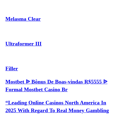
Melasma Clear
Ultraformer III
Filler
Mostbet ᐉ Bônus De Boas-vindas R$5555 ᐉ
Formal Mostbet Casino Br
“Leading Online Casinos North America In
2025 With Regard To Real Money Gambling