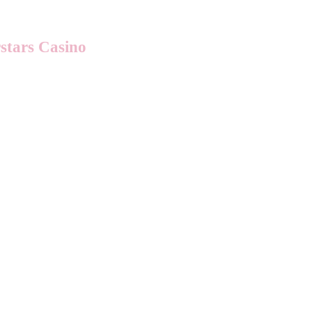
tars Casino