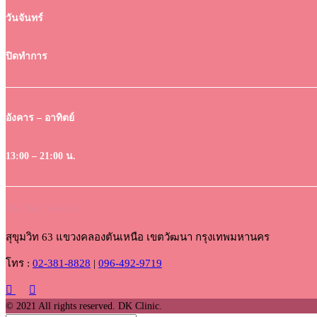
วันจันทร์
ปิดทำการ
อังคาร – อาทิตย์
13:00 – 21:00 น.
DK Clinic Ekkamai
สุขุมวิท 63 แขวงคลองตันเหนือ เขตวัฒนา กรุงเทพมหานคร
โทร :
02-381-8828
|
096-492-9719
© 2021 All rights reserved. DK Clinic.