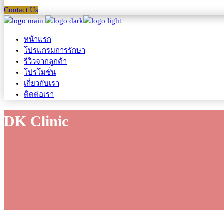
Contact Us
หน้าแรก
โปรแกรมการรักษา
รีวิวจากลูกค้า
โปรโมชั่น
เกี่ยวกับเรา
ติดต่อเรา
DK Clinic