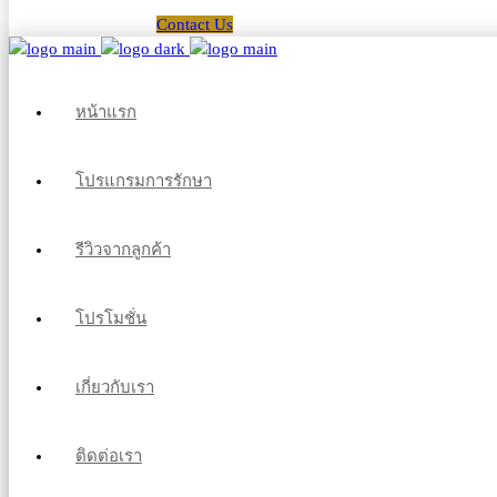
Contact Us
หน้าแรก
โปรแกรมการรักษา
รีวิวจากลูกค้า
โปรโมชั่น
เกี่ยวกับเรา
ติดต่อเรา