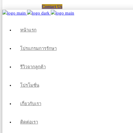
Contact Us
หน้าแรก
โปรแกรมการรักษา
รีวิวจากลูกค้า
โปรโมชั่น
เกี่ยวกับเรา
ติดต่อเรา