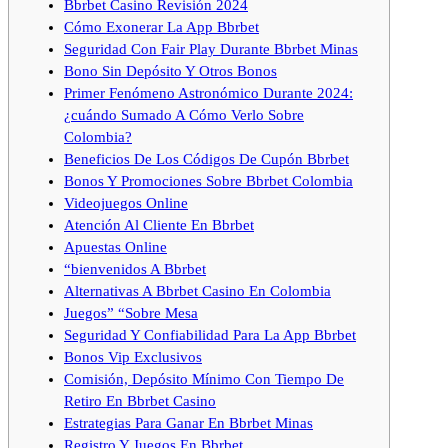
Bbrbet Casino Revisión 2024
Cómo Exonerar La App Bbrbet
Seguridad Con Fair Play Durante Bbrbet Minas
Bono Sin Depósito Y Otros Bonos
Primer Fenómeno Astronómico Durante 2024:
¿cuándo Sumado A Cómo Verlo Sobre
Colombia?
Beneficios De Los Códigos De Cupón Bbrbet
Bonos Y Promociones Sobre Bbrbet Colombia
Videojuegos Online
Atención Al Cliente En Bbrbet
Apuestas Online
“bienvenidos A Bbrbet
Alternativas A Bbrbet Casino En Colombia
Juegos” “Sobre Mesa
Seguridad Y Confiabilidad Para La App Bbrbet
Bonos Vip Exclusivos
Comisión, Depósito Mínimo Con Tiempo De
Retiro En Bbrbet Casino
Estrategias Para Ganar En Bbrbet Minas
Registro Y Juegos En Bbrbet