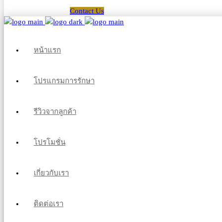
Contact Us
หน้าแรก
โปรแกรมการรักษา
รีวิวจากลูกค้า
โปรโมชั่น
เกี่ยวกับเรา
ติดต่อเรา