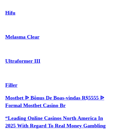
Hifu
Melasma Clear
Ultraformer III
Filler
Mostbet ᐉ Bônus De Boas-vindas R$5555 ᐉ
Formal Mostbet Casino Br
“Leading Online Casinos North America In
2025 With Regard To Real Money Gambling