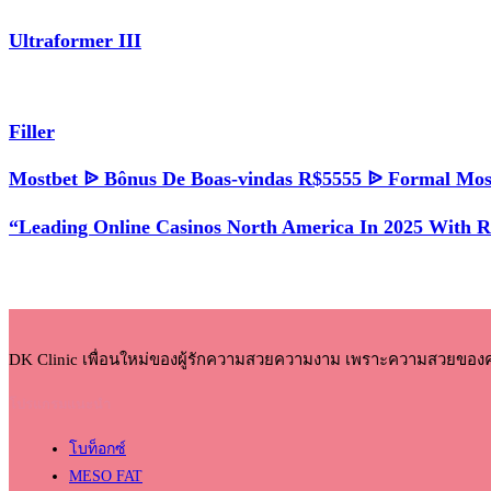
Ultraformer III
Filler
Mostbet ᐉ Bônus De Boas-vindas R$5555 ᐉ Formal Mos
“Leading Online Casinos North America In 2025 With 
DK Clinic เพื่อนใหม่ของผู้รักความสวยความงาม เพราะความสวยของ
โปรแกรมแนะนำ
โบท็อกซ์
MESO FAT