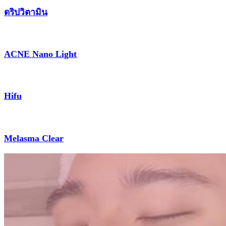
ดริปวิตามิน
ACNE Nano Light
Hifu
Melasma Clear