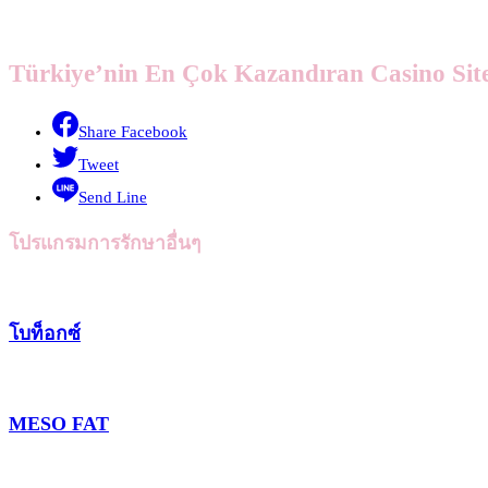
Türkiye’nin En Çok Kazandıran Casino Site
Share Facebook
Tweet
Send Line
โปรแกรมการรักษาอื่นๆ
โบท็อกซ์
MESO FAT