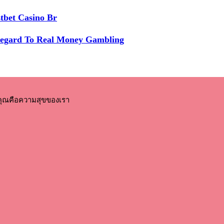
tbet Casino Br
Regard To Real Money Gambling
คุณคือความสุขของเรา