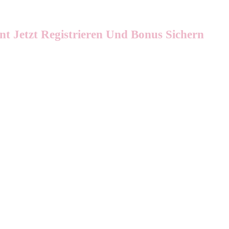
t Jetzt Registrieren Und Bonus Sichern