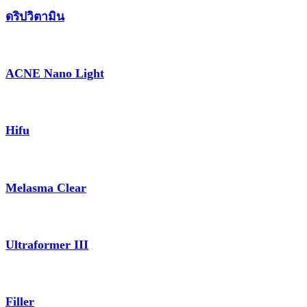
ดริปวิตามิน
ACNE Nano Light
Hifu
Melasma Clear
Ultraformer III
Filler