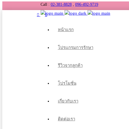
Call :
02-381-8828
,
096-492-9719
หน้าแรก
โปรแกรมการรักษา
รีวิวจากลูกค้า
โปรโมชั่น
เกี่ยวกับเรา
ติดต่อเรา