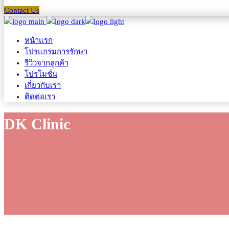
Contact Us
หน้าแรก
โปรแกรมการรักษา
รีวิวจากลูกค้า
โปรโมชั่น
เกี่ยวกับเรา
ติดต่อเรา
DK Clinic