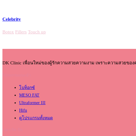
Celebrity
Botox
Fillers
Touch up
DK Clinic เพื่อนใหม่ของผู้รักความสวยความงาม เพราะความสวยของ
โปรแกรมแนะนำ
โบท็อกซ์
MESO FAT
Ultraformer III
Hifu
ดูโปรแกรมทั้งหมด
เวลาเปิด-ปิด