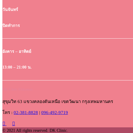
วันจันทร์
ปิดทำการ
อังคาร – อาทิตย์
13:00 – 21:00 น.
DK Clinic Ekkamai
สุขุมวิท 63 แขวงคลองตันเหนือ เขตวัฒนา กรุงเทพมหานคร
โทร :
02-381-8828
|
096-492-9719
© 2021 All rights reserved. DK Clinic.