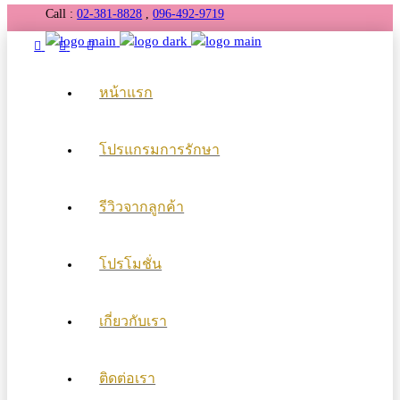
Call :
02-381-8828
,
096-492-9719
หน้าแรก
โปรแกรมการรักษา
รีวิวจากลูกค้า
โปรโมชั่น
เกี่ยวกับเรา
ติดต่อเรา