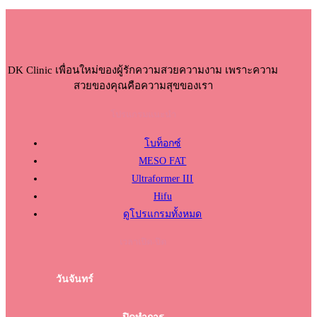
DK Clinic เพื่อนใหม่ของผู้รักความสวยความงาม เพราะความ
สวยของคุณคือความสุขของเรา
โปรแกรมแนะนำ
โบท็อกซ์
MESO FAT
Ultraformer III
Hifu
ดูโปรแกรมทั้งหมด
เวลาเปิด-ปิด
วันจันทร์