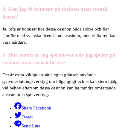
4. Kan jag få bonusar på casinon utan svensk
licens?
Ja, ofta är bonusar hos dessa casinon både större och fler
jämfört med svenska licensierade casinon, men villkoren kan
vara hårdare.
5. Hur hanterar jag spelansvar när jag spelar på
casinon utan svensk licens?
Det är extra viktigt att sätta egna gränser, använda
självuteslutningsverktyg om tillgängligt och söka extern hjälp
vid behov eftersom dessa casinon kan ha mindre omfattande
ansvarsfulla spelverktyg.
Share Facebook
Tweet
Send Line