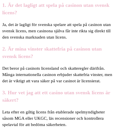
1. Är det lagligt att spela på casinon utan svensk
licens?
Ja, det är lagligt för svenska spelare att spela på casinon utan
svensk licens, men casinona själva får inte rikta sig direkt till
den svenska marknaden utan licens.
2. Är mina vinster skattefria på casinon utan
svensk licens?
Det beror på casinots licensland och skatteregler därifrån.
Många internationella casinon erbjuder skattefria vinster, men
det är viktigt att vara säker på var casinot är licensierat.
3. Hur vet jag att ett casino utan svensk licens är
säkert?
Leta efter en giltig licens från etablerade spelmyndigheter
såsom MGA eller UKGC, läs recensioner och kontrollera
spelavtal för att bedöma säkerheten.