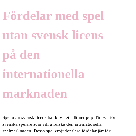
Fördelar med spel
utan svensk licens
på den
internationella
marknaden
Spel utan svensk licens har blivit ett alltmer populärt val för
svenska spelare som vill utforska den internationella
spelmarknaden. Dessa spel erbjuder flera fördelar jämfört