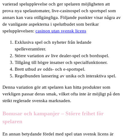
varierad spelupplevelse och ger spelaren möjligheten att
prova nya spelautomater, live-casinospel och sportspel som
annars kan vara otillgängliga. Följande punkter visar några av
de vanligaste aspekterna i spelutbudet som berikar
spelupplevelsen:
casinon utan svensk licens
Exklusiva spel och nyheter från ledande
spelleverantörer.
Större variation av live dealer-spel och bordsspel.
Tillgång till högre insatser och specialfunktioner.
Brett utbud av odds- och e-sportspel.
Regelbunden lansering av unika och interaktiva spel.
Denna variation gör att spelaren kan hitta produkter som
verkligen passar deras smak, vilket ofta inte är möjligt på den
strikt reglerade svenska marknaden.
Bonusar och kampanjer – Större frihet för
spelaren
En annan betydande fördel med spel utan svensk licens är