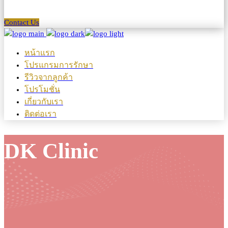
Contact Us
หน้าแรก
โปรแกรมการรักษา
รีวิวจากลูกค้า
โปรโมชั่น
เกี่ยวกับเรา
ติดต่อเรา
DK Clinic