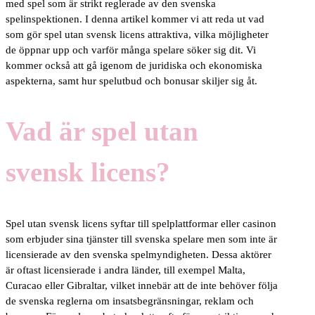
med spel som är strikt reglerade av den svenska
spelinspektionen. I denna artikel kommer vi att reda ut vad
som gör spel utan svensk licens attraktiva, vilka möjligheter
de öppnar upp och varför många spelare söker sig dit. Vi
kommer också att gå igenom de juridiska och ekonomiska
aspekterna, samt hur spelutbud och bonusar skiljer sig åt.
Vad är spel utan
svensk licens?
Spel utan svensk licens syftar till spelplattformar eller casinon
som erbjuder sina tjänster till svenska spelare men som inte är
licensierade av den svenska spelmyndigheten. Dessa aktörer
är oftast licensierade i andra länder, till exempel Malta,
Curacao eller Gibraltar, vilket innebär att de inte behöver följa
de svenska reglerna om insatsbegränsningar, reklam och