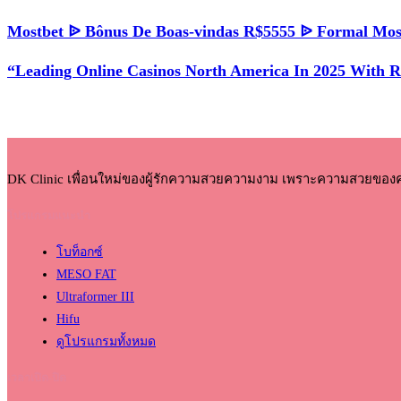
Mostbet ᐉ Bônus De Boas-vindas R$5555 ᐉ Formal Mos
“Leading Online Casinos North America In 2025 With 
DK Clinic เพื่อนใหม่ของผู้รักความสวยความงาม เพราะความสวยของ
โปรแกรมแนะนำ
โบท็อกซ์
MESO FAT
Ultraformer III
Hifu
ดูโปรแกรมทั้งหมด
เวลาเปิด-ปิด