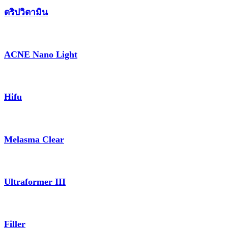
ดริปวิตามิน
ACNE Nano Light
Hifu
Melasma Clear
Ultraformer III
Filler