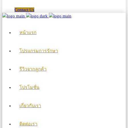
Contact Us
หน้าแรก
โปรแกรมการรักษา
รีวิวจากลูกค้า
โปรโมชั่น
เกี่ยวกับเรา
ติดต่อเรา