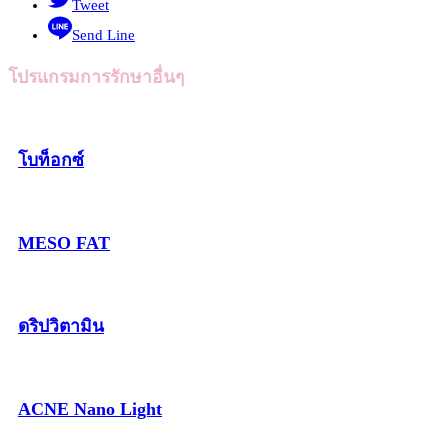
Tweet
Send Line
โปรแกรมการรักษาอื่นๆ
โบท็อกซ์
MESO FAT
ดริปวิตามิน
ACNE Nano Light