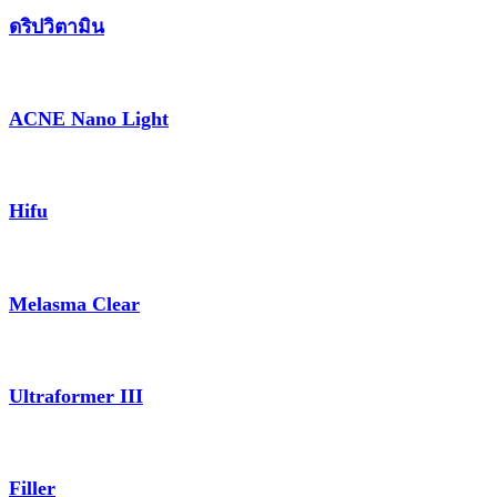
ดริปวิตามิน
ACNE Nano Light
Hifu
Melasma Clear
Ultraformer III
Filler