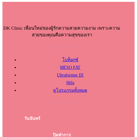
DK Clinic เพื่อนใหม่ของผู้รักความสวยความงาม เพราะความ
สวยของคุณคือความสุขของเรา
โปรแกรมแนะนำ
โบท็อกซ์
MESO FAT
Ultraformer III
Hifu
ดูโปรแกรมทั้งหมด
เวลาเปิด-ปิด
วันจันทร์
ปิดทำการ