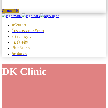
Contact Us
หน้าแรก
โปรแกรมการรักษา
รีวิวจากลูกค้า
โปรโมชั่น
เกี่ยวกับเรา
ติดต่อเรา
DK Clinic