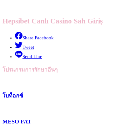
Hepsibet Canlı Casino Sah Giriş
Share Facebook
Tweet
Send Line
โปรแกรมการรักษาอื่นๆ
โบท็อกซ์
MESO FAT