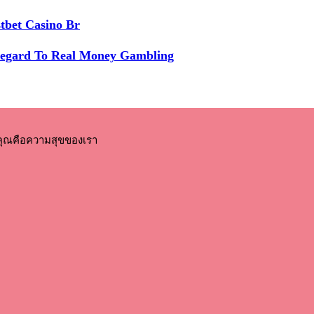
tbet Casino Br
Regard To Real Money Gambling
คุณคือความสุขของเรา