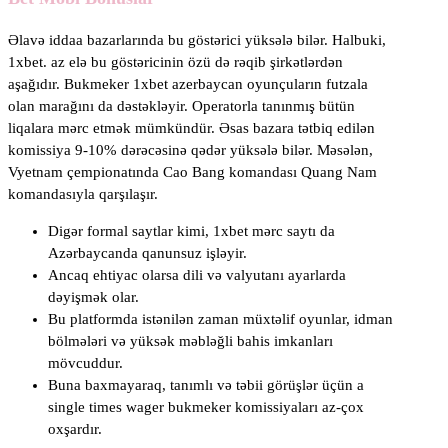
Əlavə iddaa bazarlarında bu göstərici yüksələ bilər. Halbuki,
1xbet. az elə bu göstəricinin özü də rəqib şirkətlərdən
aşağıdır. Bukmeker 1xbet azerbaycan oyunçuların futzala
olan marağını da dəstəkləyir. Operatorla tanınmış bütün
liqalara mərc etmək mümkündür. Əsas bazara tətbiq edilən
komissiya 9-10% dərəcəsinə qədər yüksələ bilər. Məsələn,
Vyetnam çempionatında Cao Bang komandası Quang Nam
komandasıyla qarşılaşır.
Digər formal saytlar kimi, 1xbet mərc saytı da
Azərbaycanda qanunsuz işləyir.
Ancaq ehtiyac olarsa dili və valyutanı ayarlarda
dəyişmək olar.
Bu platformda istənilən zaman müxtəlif oyunlar, idman
bölmələri və yüksək məbləğli bahis imkanları
mövcuddur.
Buna baxmayaraq, tanımlı və təbii görüşlər üçün a
single times wager bukmeker komissiyaları az-çox
oxşardır.