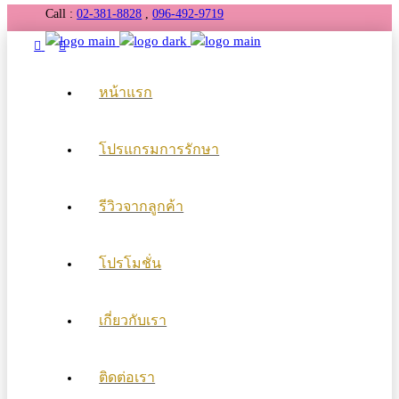
Call :
02-381-8828
,
096-492-9719
หน้าแรก
โปรแกรมการรักษา
รีวิวจากลูกค้า
โปรโมชั่น
เกี่ยวกับเรา
ติดต่อเรา