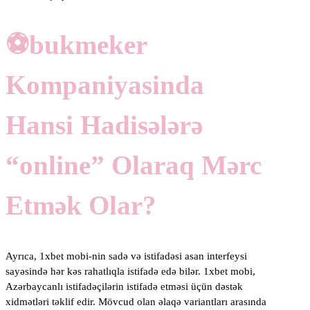
⚽bukmeker
Kompaniyasinda
Hansi Hadisələrə
“online” Olaraq Mərc
Etmək Olar?
Ayrıca, 1xbet mobi-nin sadə və istifadəsi asan interfeysi
sayəsində hər kəs rahatlıqla istifadə edə bilər. 1xbet mobi,
Azərbaycanlı istifadəçilərin istifadə etməsi üçün dəstək
xidmətləri təklif edir. Mövcud olan əlaqə variantları arasında