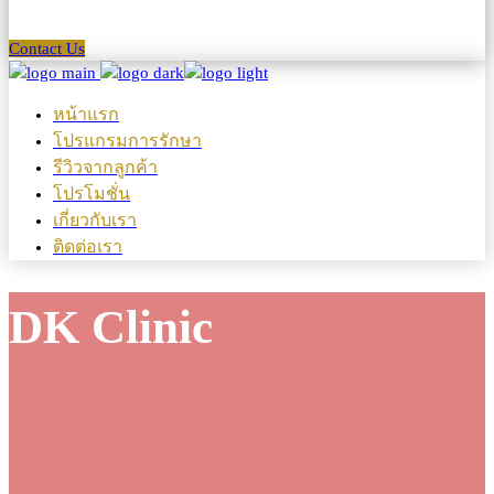
Contact Us
หน้าแรก
โปรแกรมการรักษา
รีวิวจากลูกค้า
โปรโมชั่น
เกี่ยวกับเรา
ติดต่อเรา
DK Clinic