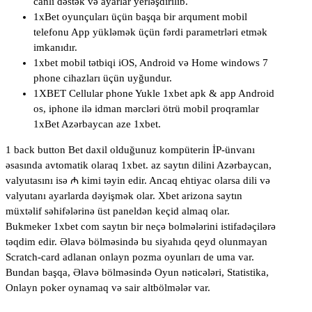
canlı dəstək və ayarlar yerləşdirilib.
1xBet oyunçuları üçün başqa bir arqument mobil
telefonu App yükləmək üçün fərdi parametrləri etmək
imkanıdır.
1xbet mobil tətbiqi iOS, Android və Home windows 7
phone cihazları üçün uyğundur.
1XBET Cellular phone Yukle 1xbet apk & app Android
os, iphone ilə idman mərcləri ötrü mobil proqramlar
1xBet Azərbaycan aze 1xbet.
1 back button Bet daxil olduğunuz kompüterin İP-ünvanı
əsasında avtomatik olaraq 1xbet. az saytın dilini Azərbaycan,
valyutasını isə ₼ kimi təyin edir. Ancaq ehtiyac olarsa dili və
valyutanı ayarlarda dəyişmək olar. Xbet arizona saytın
müxtəlif səhifələrinə üst paneldən keçid almaq olar.
Bukmeker 1xbet com saytın bir neçə bolmələrini istifadəçilərə
təqdim edir. Əlavə bölməsində bu siyahıda qeyd olunmayan
Scratch-card adlanan onlayn pozma oyunları de uma var.
Bundan başqa, Əlavə bölməsində Oyun nəticələri, Statistika,
Onlayn poker oynamaq və sair altbölmələr var.