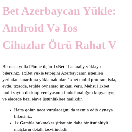
Bet Azerbaycan Yükle:
Android Və Ios
Cihazlar Ötrü Rahat V
Bir neçə yolla iPhone üçün 1xBet ‘ i actually yükləyə
bilərsiniz. 1xBet yukle tətbiqini Azərbaycanın istənilən
yerindən smartfona yükləmək olar. 1xbet mobil proqram işdə,
evdə, tıxacda, tətildə oynamaq imkanı verir. Məhsul 1xbet
mobi saytın desktop versiyasının funksionallığını kopyalayır,
və eləcədə bəzi əlavə üstünlüklərə malikdir.
Hətta qolun necə vurulacağını da təxmin edib oynaya
bilərsiniz.
1x Gamble bukmeker şirkətinin daha bir üstünlüyü
matçların detallı təsvirindədir.