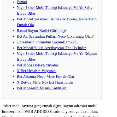
Futbol
Niyə 1xbet Mobi Tətbiqi Işləməyə Və Ya Səhv
Işləyə Bilər
Bet Mobil Versiyası: Kollektiv Görüş, Necə Mərc
Etmək Ola
Rəsmi Saytın Xarici Görünüşü
Bet Az Saytından Pulları Necə Çıxartmaq Olar?
Əmsalların Formatını Seçmək Imkanı
Bet Mobil Yükle Azerbaycan The Us Indir
Niyə 1xbet Mobi Tətbiqi Işləməyə Və Ya Nöqsan
Işləyə Bilər
Bet Mobi Onlayn Yuvalar
X Bet Hesabın Valyutası
Bet Arizona Necə Mərc Etmək Olar
X Bet-də Mərc Növləri Hansılardır
Bet Mobi-nin Xüsusi Təklifləri
1xbet mobi saytına giriş etmək üçün, saytın adresini mobil
brauzerinizin WEB ADDRESS sətirinə yazın və daxil olun.