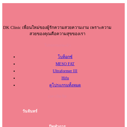
DK Clinic เพื่อนใหม่ของผู้รักความสวยความงาม เพราะความ
สวยของคุณคือความสุขของเรา
โปรแกรมแนะนำ
โบท็อกซ์
MESO FAT
Ultraformer III
Hifu
ดูโปรแกรมทั้งหมด
เวลาเปิด-ปิด
วันจันทร์
ปิดทำการ