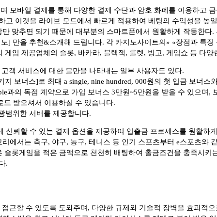
며 모바일 결제를 통해 다양한 결제 수단과 암호 화폐를 이용하고 금
고 이것을 라이브 모드에서 빠르게 적용하여 베팅의 수익성을 높일 가능
사항만 맞추면 되기 때문에 대부분의 스마트폰에서 원활하게 작동한다.
지노] 만을 추천&소개해 드립니다. 각 카지노사이트의» «장점과 특
게임 제공업체의 슬롯, 바카라, 블랙잭, 룰렛, 빙고, 게임쇼 등 다양
나 고객 서비스에 대한 불만을 나타내는 일부 사용자도 있다.
너스]로 최대 a single, nine hundred, 000원의 첫 입금 보
Gamble과의 독점 계약으로 가입 보너스 3만원~5만원을 받을 수 있으
운로드 받으셔서 이용하실 수 있습니다.
 광범위한 서버를 제공합니다.
 신뢰할 수 있는 결제 옵션을 제공하여 입출금 프로세스를 원활하게 
리에서는 축구, 야구, 농구, 테니스 등 인기 스포츠부터 e스포츠와
 높은 슬롯게임을 적은 금액으로 천천히 배팅하여 촐금조건을 충족시키는
다.
 접근할 수 있도록 도와주며, 다양한 규제와 기술적 장벽을 효과적으로