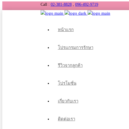
Call :
02-381-8828
,
096-492-9719
หน้าแรก
โปรแกรมการรักษา
รีวิวจากลูกค้า
โปรโมชั่น
เกี่ยวกับเรา
ติดต่อเรา