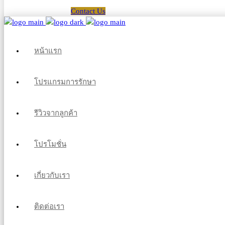
Contact Us
หน้าแรก
โปรแกรมการรักษา
รีวิวจากลูกค้า
โปรโมชั่น
เกี่ยวกับเรา
ติดต่อเรา