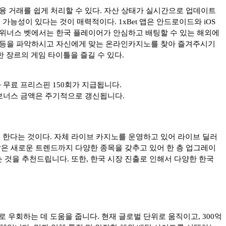
융 거래를 쉽게 처리할 수 있다. 자산 상태가 실시간으로 업데이트
성이 있다는 것이 매력적이다. 1xBet 앱은 안드로이드와 iOS
 위너스 벳에서는 한국 플레이어가 안심하고 배팅할 수 있는 해외에
징 등을 파악하시고 자신에게 맞는 온라인카지노를 찾아 즐겨주시기
한 장르의 게임 타이틀을 즐길 수 있다.
너스와 무료 프리스핀 150회가 지급됩니다.
며, 보너스 금액은 주기적으로 갱신됩니다.
한다는 것이다. 자체 라이브 카지노를 운영하고 있어 라이브 딜러
 같은 새로운 트렌드까지 다양한 종목을 갖추고 있어 한 층 업그레이
 것을 추천드립니다. 또한, 한국 시장 진출로 인해서 다양한 한국
 우회하는 데 도움을 줍니다. 현재 글로벌 단위로 움직이고, 300억