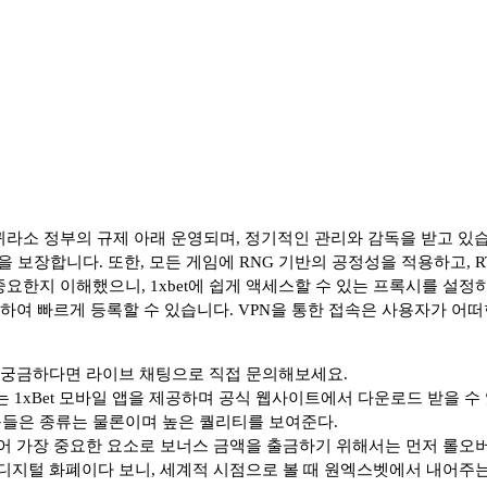
를 취득하여 퀴라소 정부의 규제 아래 운영되며, 정기적인 관리와 감독을 
 보장합니다. 또한, 모든 게임에 RNG 기반의 공정성을 적용하고, 
 중요한지 이해했으니, 1xbet에 쉽게 액세스할 수 있는 프록시를 설
하여 빠르게 등록할 수 있습니다. VPN을 통한 접속은 사용자가 어떠한
, 궁금하다면 라이브 채팅으로 직접 문의해보세요.
있는 1xBet 모바일 앱을 제공하며 공식 웹사이트에서 다운로드 받을 수 
품들은 종류는 물론이며 높은 퀄리티를 보여준다.
있어 가장 중요한 요소로 보너스 금액을 출금하기 위해서는 먼저 롤오
 디지털 화폐이다 보니, 세계적 시점으로 볼 때 원엑스벳에서 내어주