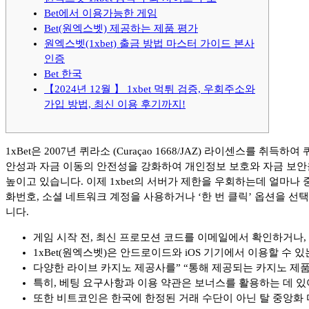
Bet에서 이용가능한 게임
Bet(원엑스벳) 제공하는 제품 평가
원엑스벳(1xbet) 출금 방법 마스터 가이드 본사
인증
Bet 한국
【2024년 12월 】 1xbet 먹튀 검증, 우회주소와
가입 방법, 최신 이용 후기까지!
1xBet은 2007년 퀴라소 (Curaçao 1668/JAZ) 라이센스
안성과 자금 이동의 안전성을 강화하여 개인정보 보호와 자금 보안을
높이고 있습니다. 이제 1xbet의 서버가 제한을 우회하는데 얼마나
화번호, 소셜 네트워크 계정을 사용하거나 ‘한 번 클릭’ 옵션을 선택
니다.
게임 시작 전, 최신 프로모션 코드를 이메일에서 확인하거나
1xBet(원엑스벳)은 안드로이드와 iOS 기기에서 이용할 수 
다양한 라이브 카지노 제공사를” “통해 제공되는 카지노 제
특히, 베팅 요구사항과 이용 약관은 보너스를 활용하는 데 
또한 비트코인은 한국에 한정된 거래 수단이 아닌 탈 중앙화