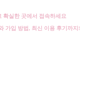
하고 확실한 곳에서 접속하세요
주소와 가입 방법, 최신 이용 후기까지!