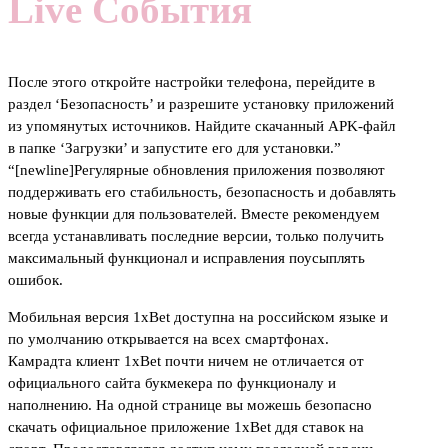
Live События
После этого откройте настройки телефона, перейдите в
раздел ‘Безопасность’ и разрешите установку приложений
из упомянутых источников. Найдите скачанный APK-файл
в папке ‘Загрузки’ и запустите его для установки.”
“[newline]Регулярные обновления приложения позволяют
поддерживать его стабильность, безопасность и добавлять
новые функции для пользователей. Вместе рекомендуем
всегда устанавливать последние версии, только получить
максимальный функционал и исправления поусыплять
ошибок.
Мобильная версия 1xBet доступна на российском языке и
по умолчанию открывается на всех смартфонах.
Камрадта клиент 1xBet почти ничем не отличается от
официального сайта букмекера по функционалу и
наполнению. На одной странице вы можешь безопасно
скачать официальное приложение 1xBet ддя ставок на