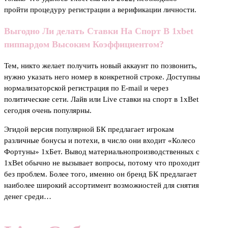
пройти процедуру регистрации а верификации личности.
Выгодно Ли делать Ставки На Спорт В 1xbet
пиппардом Высоким Коэффициентом?
Тем, никто желает получить новый аккаунт по позвонить,
нужно указать него номер в конкретной строке. Доступны
нормализаторской регистрация по E-mail и через
политические сети. Лайв или Live ставки на спорт в 1xBet
сегодня очень популярны.
Эгидой версия популярной БК предлагает игрокам
различные бонусы и потехи, в число они входит «Колесо
Фортуны» 1хБет. Вывод материальнопроизводственных с
1xBet обычно не вызывает вопросы, потому что проходит
без проблем. Более того, именно он бренд БК предлагает
наиболее широкий ассортимент возможностей для снятия
денег среди…