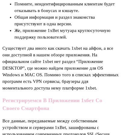
Помните, неидентифицированным клиентам будет
отказывать в бонусах и кэшауте.
Общая информация и раздел знакомства
присутствуют в одна версии.
Же, приложение 1xBet мутуара круглосуточную
поддержку пользователей.
Существует два иного как скачать 1xbet на айфон, а все
они доступной в нашем обзоре приложения. На
официальном сайте 1xbet нет раздел “Приложение
DESKTOP”, где можно найдем приложение для OS
Windows и MAC OS. Помимо того в списках эффективных
программ есть VPN сервисы, браузеры ддя
моментального доступа нему платформе 1xbet.
Регистрируемся В Приложении 1хбет Со
Своего Смартфона
Все данные, передаваемые между собственным
устройством и серверами 1xBet, зашифрованы с
использованием современных протоколов SSL (Secure