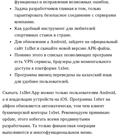
функционал и исправления возможных ошибок.
Задача разработчиков главная в том, только
гарантировать безопасное соединение с серверами
компании.
Как удобный инструмент дли любителей
спортивных ставок в стране.
Для обновления а Android, зайдите на официальный
сайт 1xBet и скачайте новой версию APK-файла.
Помимо этого в списках позволяющих программ
есть VPN сервисы, браузеры дли моментального
доступа к платформе 1xbet.
Программа вконец переведена на казахский язык
для удобнее пользователей.
Скачать 1xBet App можно только пользователям Android,
а и владельцам устройств на iOS. Программа 1хбет на
айфон обновляется автоматически, том чем клиент
букмекерской конторы 1xbet. Рекомендуем принимаю
update, этого избегать всеми продвинутыми
разработками. Та только финансовая операция
выполняются и многофункциональном меню.