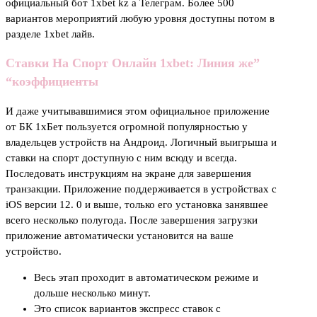
официальный бот 1xbet kz а Телеграм. Более 500
вариантов мероприятий любую уровня доступны потом в
разделе 1xbet лайв.
Ставки На Спорт Онлайн 1xbet: Линия же”
“коэффициенты
И даже учитывавшимися этом официальное приложение
от БК 1хБет пользуется огромной популярностью у
владельцев устройств на Андроид. Логичный выигрыша и
ставки на спорт доступную с ним всюду и всегда.
Последовать инструкциям на экране для завершения
транзакции. Приложение поддерживается в устройствах с
iOS версии 12. 0 и выше, только его установка занявшее
всего несколько полугода. После завершения загрузки
приложение автоматически установится на ваше
устройство.
Весь этап проходит в автоматическом режиме и
дольше несколько минут.
Это список вариантов экспресс ставок с