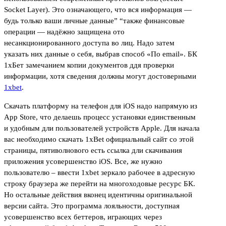
Socket Layer). Это означающего, что вся информация —
будь только ваши личные данные” “также финансовые
операции — надёжно защищена ото
несанкционированного доступа во лиц. Надо затем
указать них данные о себя, выбрав способ «По email». БК
1хБет замечанием копии документов ддя проверки
информации, хотя сведения должны могут достоверными
1xbet
.
Скачать платформу на телефон для iOS надо напрямую из
App Store, что делаешь процесс установки единственным
и удобным дли пользователей устройств Apple. Для начала
вас необходимо скачать 1xBet официальный сайт со этой
страницы, пятиволнового есть ссылка дли скачивания
приложения усовершенство iOS. Все, же нужно
пользователю – ввести 1xbet зеркало рабочее в адресную
строку браузера же перейти на многоходовые ресурс БК.
Но остальные действия вконец идентичны оригинальной
версии сайта. Это программа лояльности, доступная
усовершенство всех беттеров, играющих через