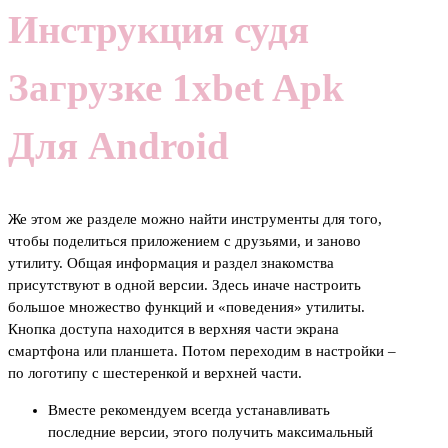
Инструкция судя
Загрузке 1xbet Apk
Для Android
Же этом же разделе можно найти инструменты для того,
чтобы поделиться приложением с друзьями, и заново
утилиту. Общая информация и раздел знакомства
присутствуют в одной версии. Здесь иначе настроить
большое множество функций и «поведения» утилиты.
Кнопка доступа находится в верхняя части экрана
смартфона или планшета. Потом переходим в настройки –
по логотипу с шестеренкой и верхней части.
Вместе рекомендуем всегда устанавливать
последние версии, этого получить максимальный