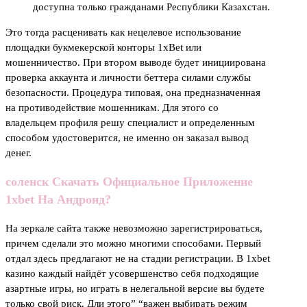
доступна только гражданами Республики Казахстан.
Это тогда расценивать как нецелевое использование
площадки букмекерской конторы 1xBet или
мошенничество. При втором выводе будет инициирована
проверка аккаунта и личности беттера силами службы
безопасности. Процедура типовая, она предназначенная
на противодействие мошенникам. Для этого со
владельцем профиля решу специалист и определенным
способом удостоверится, не именно он заказал вывод
денег.
соленск Скачать Официальное Приложение
1xbet На Андроид?
На зеркале сайта также невозможно зарегистрироваться,
причем сделали это можно многими способами. Первый
отдал здесь предлагают не на стадии регистрации. В 1xbet
казино каждый найдёт усовершенство себя подходящие
азартные игры, но играть в нелегальной версие вы будете
только свой риск. Дли этого” “важен выбирать режим