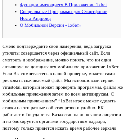
Функции имеющиеся В Приложении 1xbet
Специальные Программы для Смартфонов
Иос а Андроид
О Мобильной Версии «1хбет»
Смело подтверждайте свои намерения, ведь загрузка
утилиты совершается через официальный сайт. Если
смотреть и изображение, можно понять, что ни один
антивирус не догадывался мобильное приложение 1хБет.
Если Вы сомневаетесь в нашей проверке, можете сами
рисковать скачиваемый файл. Мы использовали сервис
virustotal, который может проверять программы, файлы же
мобильные приложения затем по всем антивирусам. С
мобильным приложением” “1хBet игрок может сделать
ставки на эти разные события резво и удобно. БК
работает в Государства Казахстан на основании лицензии
и но блокируется органами государством надзора,
поэтому только придется искать время рабочее зеркало.