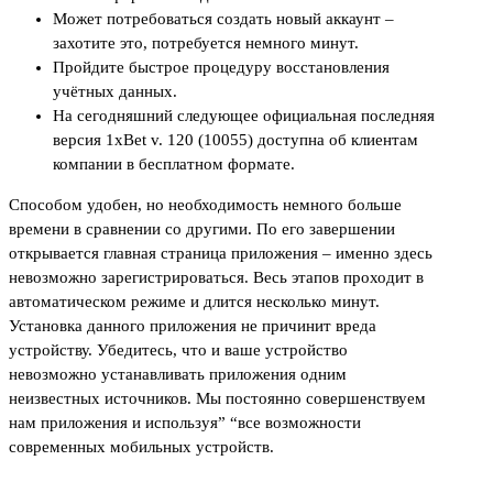
Может потребоваться создать новый аккаунт –
захотите это, потребуется немного минут.
Пройдите быстрое процедуру восстановления
учётных данных.
На сегодняшний следующее официальная последняя
версия 1xBet v. 120 (10055) доступна об клиентам
компании в бесплатном формате.
Способом удобен, но необходимость немного больше
времени в сравнении со другими. По его завершении
открывается главная страница приложения – именно здесь
невозможно зарегистрироваться. Весь этапов проходит в
автоматическом режиме и длится несколько минут.
Установка данного приложения не причинит вреда
устройству. Убедитесь, что и ваше устройство
невозможно устанавливать приложения одним
неизвестных источников. Мы постоянно совершенствуем
нам приложения и используя” “все возможности
современных мобильных устройств.