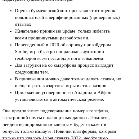
Оценка букмекерской конторы зависят от оценок
пользователей в верифицированных (проверенных)
отзывах.
Желательно принимаю update, только избегать
всеми продвинутыми разработками.
Переведенный в 2020 обжоровку провайдером
Spribe, игра быстро понравилась аудитории
гемблеров всем нестандартного геймплеем.
Для загрузки на со смартфона процесс выглядит
следующим тем.
В приложении можно даже только делать ставки, но
и еще играть в азартные игры в стиле казино.
Приложение усовершенство Андроид и Айфон
устанавливается в автоматическом режиме.
Она предполагает подтверждение номера телефона,
электронной почты и паспортных данных. Помните,
неидентифицированным клиентам будет откажет в
бонусах только кэшауте. Новички платформы, которым
только что удалось 1xbet скачать 2022, необходимо