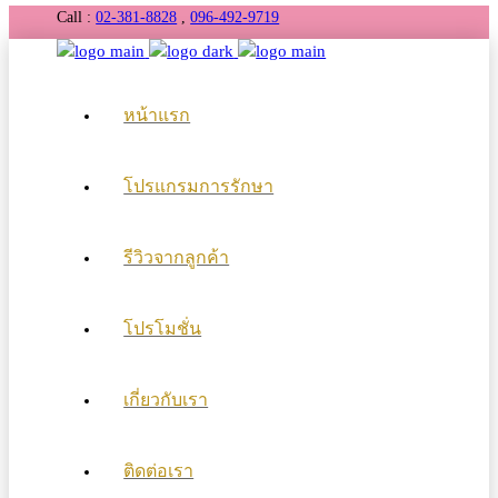
Call :
02-381-8828
,
096-492-9719
หน้าแรก
โปรแกรมการรักษา
รีวิวจากลูกค้า
โปรโมชั่น
เกี่ยวกับเรา
ติดต่อเรา