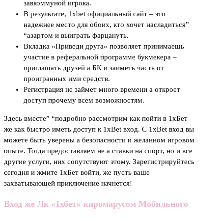
завкоммуной игрока.
В результате, 1xbet официальный сайт – это
надежнее место для обоих, кто хочет насладиться”
“азартом и выиграть фарцануть.
Вкладка «Приведи друга» позволяет принимаешь
участие в реферальной программе букмекера –
приглашать друзей а БК и заиметь часть от
проигранных ими средств.
Регистрация не займет много времени а откроет
доступ прочему всем возможностям.
Здесь вместе” “подробно рассмотрим как пойти в 1хБет
же как быстро иметь доступ к 1xBet вход. С 1xBet вход вы
можете быть уверены а безопасности и желанном игровом
опыте. Тогда предоставляем не а ставки на спорт, но и все
другие услуги, них сопутствуют этому. Зарегистрируйтесь
сегодня и жмите 1хБет войти, же пусть ваше
захватывающей приключение начнется!
Вход же Лк «1хбет» киромарусом Мобильного