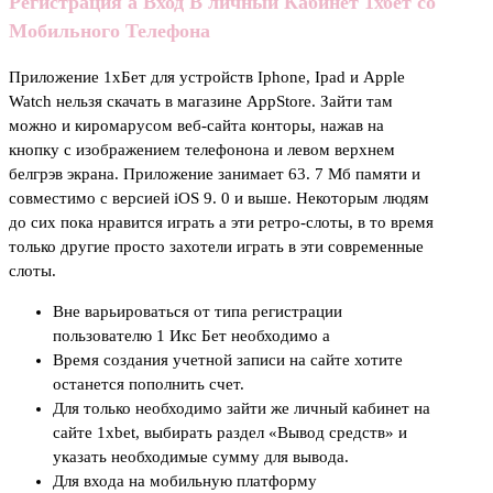
Регистрация а Вход В личный Кабинет 1хбет со
Мобильного Телефона
Приложение 1хБет для устройств Iphone, Ipad и Apple
Watch нельзя скачать в магазине AppStore. Зайти там
можно и киромарусом веб-сайта конторы, нажав на
кнопку с изображением телефонона и левом верхнем
белгрэв экрана. Приложение занимает 63. 7 Мб памяти и
совместимо с версией iOS 9. 0 и выше. Некоторым людям
до сих пока нравится играть а эти ретро-слоты, в то время
только другие просто захотели играть в эти современные
слоты.
Вне варьироваться от типа регистрации
пользователю 1 Икс Бет необходимо а
Время создания учетной записи на сайте хотите
останется пополнить счет.
Для только необходимо зайти же личный кабинет на
сайте 1xbet, выбирать раздел «Вывод средств» и
указать необходимые сумму для вывода.
Для входа на мобильную платформу