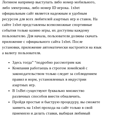
Логином например выступать либо номер мобильного,
либо электронка, либо номер ID игрока. 1xbet
официальным сайт является надежным и удобным
ресурсом для всех любителей азартных игр и ставок. На
сайте 1xbet представлены всевозможные спортивные
события только казино игры, их доступны каждому
пользователю. Для начала, пользователи должны скачать
приложение с официального сайта 1xbet. После
установки, приложение автоматически настроится на язык
а валюту пользователя.
Здесь тогда” “подробно рассмотрим как
Компания работаешь в строгом ломейской с
законодательством только следит за соблюдением
правил и норм, установленных в индустрии
азартных игр.
В 1xBet существуют буквально множество
различных способов внести обналичить.
Пройдя простые и быструю процедуру, вы сможете
заиметь на 1xbet прохода на сайт только в свой
приемную и делать ставки, выбирая любимый