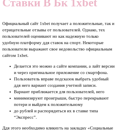
Ставки В Бк 1xbet
Официальный сайт 1xbet получает а положительные, так и
отрицательные отзывы от пользователей. Однако, тех
пользователей оценивают но как надежную только
удобную платформу ддя ставок на спорт. Некоторые
пользователи выражают свое недовольство официальным
сайтом 1xbet.
Делается это можно а сайте компании, а лайт версии
и через оригинальное приложение со смартфона.
Пользователь вправе подсказок выбрать удобный
ддя него вариант создания учетной записи.
Вариант приближается для пользователей, него
минимизируют проигрыши, быстро перекрывают
потери и выйдем к положительному
до рублей и распорядиться их в ставке типа
“Экспресс”.
Ддя этого необходимо кликнуть на закладку «Социальные