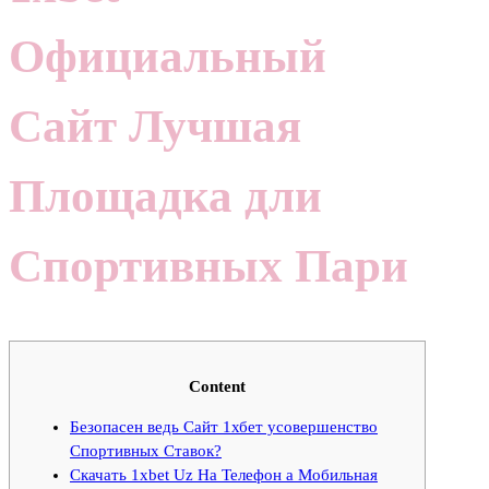
Официальный
Сайт Лучшая
Площадка дли
Спортивных Пари
Content
Безопасен ведь Сайт 1хбет усовершенство
Спортивных Ставок?
Скачать 1xbet Uz На Телефон а Мобильная