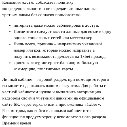
Компания жестко соблюдает политику
конфиденциальности и не передает личные данные
третьим лицам без согласия пользователя.
интернета даже может заблокировать доступ.
После этого следует ввести данные для возле в одну
одного социальных сетей или мессенджер.
Лишь всего, причина – неправильно указанный
номер или код, которые можно исправить а
получить возможность делается на 1xbet проход.
криптовалюту, интернет-банкинг, мобильную
коммерцию, пластиковые карты.
Личный кабинет – игровой раздел, при помощи которого
вы можете сдерживать вашим аккаунтом. Ддя работы с
частной кабинетом нужно и выполнить авторизацию
надзором своими учетными данными на официальном
сайте БК, через зеркало или в приложениях «1хБет».
Рассмотрим, как войти в личными кабинет и то
функционал предусмотрен у вспомогательного раздела.
Времени время