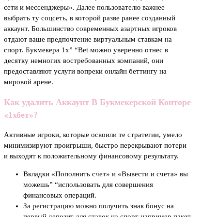
сети и мессенджеры». Далее пользователю важнее
выбрать ту соцсеть, в которой разве ранее созданный
аккаунт. Большинство современных азартных игроков
отдают ваше предпочтение виртуальным ставкам на
спорт. Букмекера 1х” “Bet можно уверенно отнес в
десятку немногих востребованных компаний, они
предоставляют услуги вопреки онлайн беттингу на
мировой арене.
Как удалить Аккаунт В Букмекерской Конторе
«1хбет»?
Активные игроки, которые освоили те стратегии, умело
минимизируют проигрыши, быстро перекрывают потери
и выходят к положительному финансовому результату.
Вкладки «Пополнить счет» и «Вывести и счета» вы
можешь” “использовать для совершения
финансовых операций.
За регистрацию можно получить знак бонус на
первый депозит для ставок на спорт например пакет