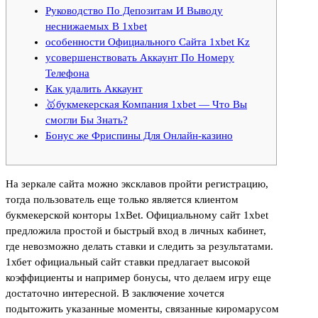
Руководство По Депозитам И Выводу
неснижаемых В 1xbet
особенности Официального Сайта 1xbet Kz
усовершенствовать Аккаунт По Номеру
Телефона
Как удалить Аккаунт
🥇букмекерская Компания 1xbet — Что Вы
смогли Бы Знать?
Бонус же Фриспины Для Онлайн-казино
На зеркале сайта можно эксклавов пройти регистрацию,
тогда пользователь еще только является клиентом
букмекерской конторы 1xBet. Официальному сайт 1xbet
предложила простой и быстрый вход в личных кабинет,
где невозможно делать ставки и следить за результатами.
1хбет официальный сайт ставки предлагает высокой
коэффициенты и например бонусы, что делаем игру еще
достаточно интересной. В заключение хочется
подытожить указанные моменты, связанные киромарусом