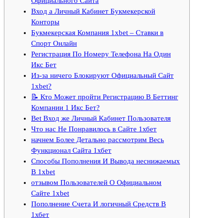
Официального Сайта
Вход а Личный Кабинет Букмекерской
Конторы
Букмекерская Компания 1xbet – Ставки в
Спорт Онлайн
Регистрация По Номеру Телефона На Один
Икс Бет
Из-за ничего Блокируют Официальный Сайт
1xbet?
📝 Кто Может пройти Регистрацию В Беттинг
Компании 1 Икс Бет?
Bet Вход же Личный Кабинет Пользователя
Что нас Не Понравилось в Сайте 1хбет
начнем Более Детально рассмотрим Весь
Функционал Сайта 1хбет
Способы Пополнения И Вывода неснижаемых
В 1xbet
отзывом Пользователей О Официальном
Сайте 1xbet
Пополнение Счета И логичный Средств В
1хбет