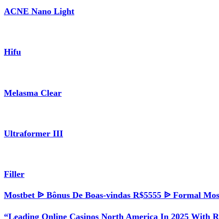
ACNE Nano Light
Hifu
Melasma Clear
Ultraformer III
Filler
Mostbet ᐉ Bônus De Boas-vindas R$5555 ᐉ Formal Mos
“Leading Online Casinos North America In 2025 With 