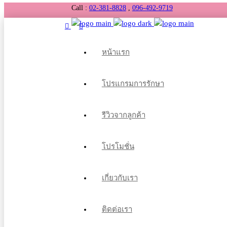
Call :
02-381-8828
,
096-492-9719
หน้าแรก
โปรแกรมการรักษา
รีวิวจากลูกค้า
โปรโมชั่น
เกี่ยวกับเรา
ติดต่อเรา