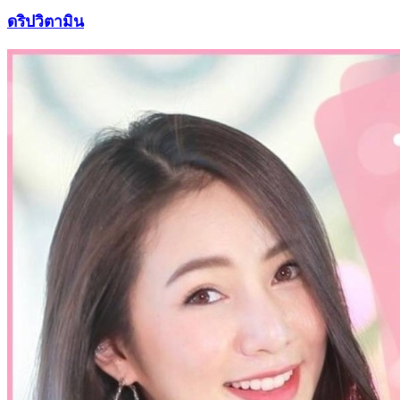
ดริปวิตามิน