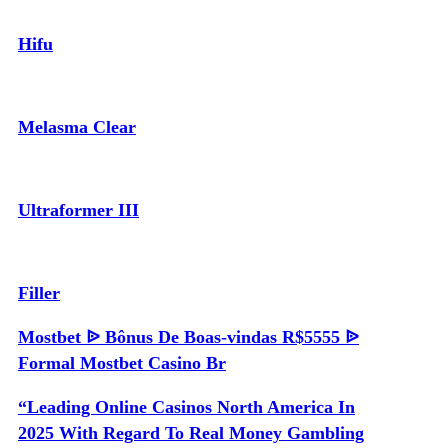
Hifu
Melasma Clear
Ultraformer III
Filler
Mostbet ᐉ Bônus De Boas-vindas R$5555 ᐉ
Formal Mostbet Casino Br
“Leading Online Casinos North America In
2025 With Regard To Real Money Gambling