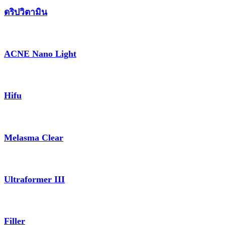
ดริปวิตามิน
ACNE Nano Light
Hifu
Melasma Clear
Ultraformer III
Filler