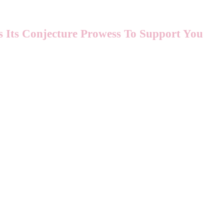
s Its Conjecture Prowess To Support You