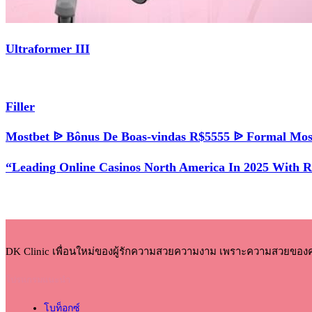
Ultraformer III
Filler
Mostbet ᐉ Bônus De Boas-vindas R$5555 ᐉ Formal Mos
“Leading Online Casinos North America In 2025 With 
DK Clinic เพื่อนใหม่ของผู้รักความสวยความงาม เพราะความสวยของ
โปรแกรมแนะนำ
โบท็อกซ์