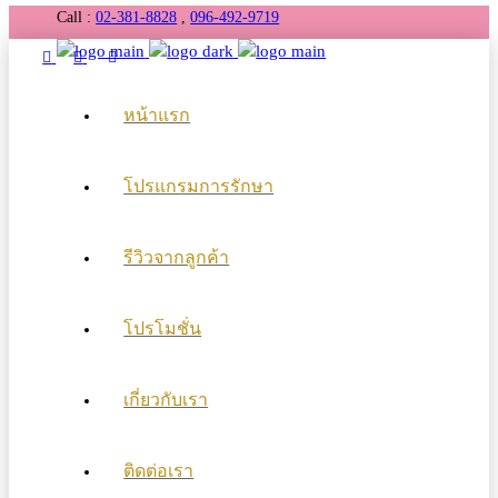
Call :
02-381-8828
,
096-492-9719
หน้าแรก
โปรแกรมการรักษา
รีวิวจากลูกค้า
โปรโมชั่น
เกี่ยวกับเรา
ติดต่อเรา