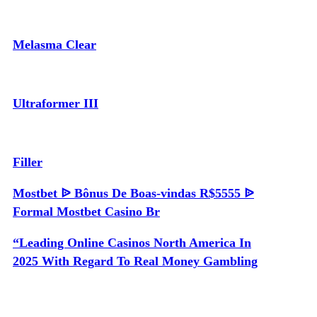
Melasma Clear
Ultraformer III
Filler
Mostbet ᐉ Bônus De Boas-vindas R$5555 ᐉ
Formal Mostbet Casino Br
“Leading Online Casinos North America In
2025 With Regard To Real Money Gambling