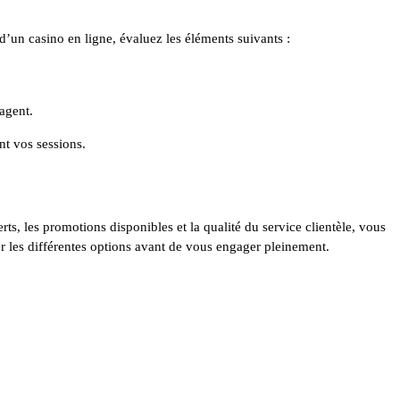
’un casino en ligne, évaluez les éléments suivants :
agent.
nt vos sessions.
erts, les promotions disponibles et la qualité du service clientèle, vous
er les différentes options avant de vous engager pleinement.