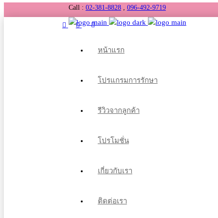
Call :
02-381-8828
,
096-492-9719
หน้าแรก
โปรแกรมการรักษา
รีวิวจากลูกค้า
โปรโมชั่น
เกี่ยวกับเรา
ติดต่อเรา