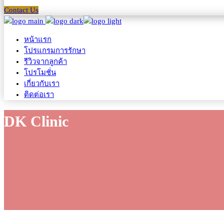
Contact Us
หน้าแรก
โปรแกรมการรักษา
รีวิวจากลูกค้า
โปรโมชั่น
เกี่ยวกับเรา
ติดต่อเรา
DK Clinic