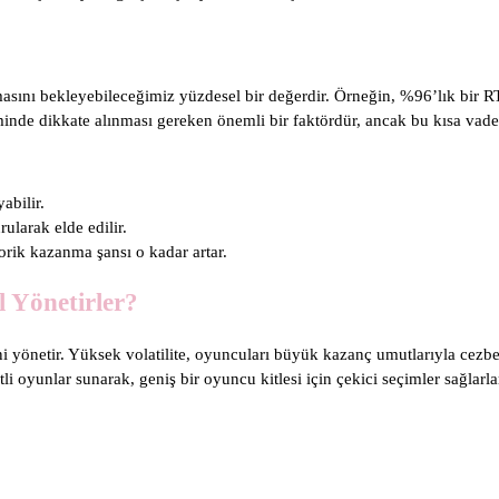
sını bekleyebileceğimiz yüzdesel bir değerdir. Örneğin, %96’lık bir R
minde dikkate alınması gereken önemli bir faktördür, ancak bu kısa vad
abilir.
ularak elde edilir.
orik kazanma şansı o kadar artar.
l Yönetirler?
ni yönetir. Yüksek volatilite, oyuncuları büyük kazanç umutlarıyla cezbed
tli oyunlar sunarak, geniş bir oyuncu kitlesi için çekici seçimler sağlarl