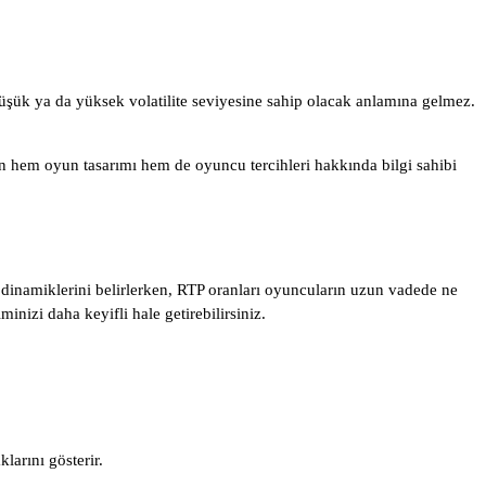
 düşük ya da yüksek volatilite seviyesine sahip olacak anlamına gelmez.
için hem oyun tasarımı hem de oyuncu tercihleri hakkında bilgi sahibi
 dinamiklerini belirlerken, RTP oranları oyuncuların uzun vadede ne
inizi daha keyifli hale getirebilirsiniz.
larını gösterir.