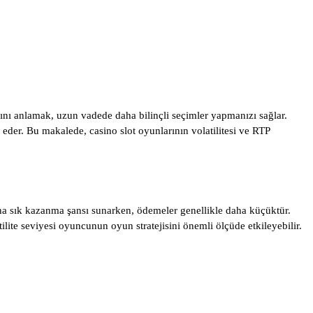
rını anlamak, uzun vadede daha bilinçli seçimler yapmanızı sağlar.
 eder. Bu makalede, casino slot oyunlarının volatilitesi ve RTP
 daha sık kazanma şansı sunarken, ödemeler genellikle daha küçüktür.
lite seviyesi oyuncunun oyun stratejisini önemli ölçüde etkileyebilir.