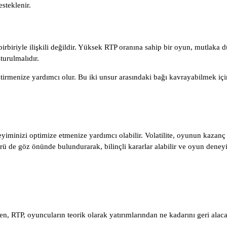
esteklenir.
birbiriyle ilişkili değildir. Yüksek RTP oranına sahip bir oyun, mutlaka
turulmalıdır.
geliştirmenize yardımcı olur. Bu iki unsur arasındaki bağı kavrayabilmek 
yiminizi optimize etmenize yardımcı olabilir. Volatilite, oyunun kazanç
rü de göz önünde bulundurarak, bilinçli kararlar alabilir ve oyun deneyim
n, RTP, oyuncuların teorik olarak yatırımlarından ne kadarını geri alacak