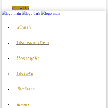
Contact Us
หน้าแรก
โปรแกรมการรักษา
รีวิวจากลูกค้า
โปรโมชั่น
เกี่ยวกับเรา
ติดต่อเรา