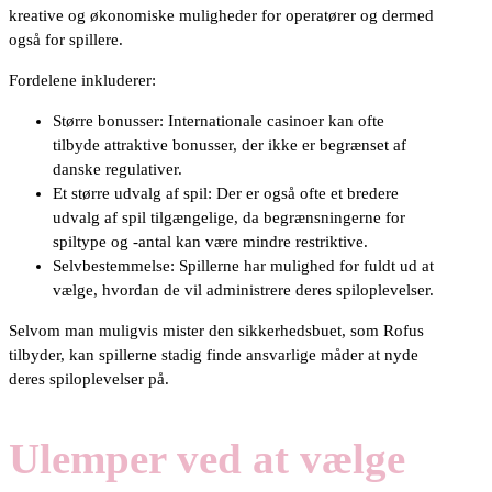
kreative og økonomiske muligheder for operatører og dermed
også for spillere.
Fordelene inkluderer:
Større bonusser: Internationale casinoer kan ofte
tilbyde attraktive bonusser, der ikke er begrænset af
danske regulativer.
Et større udvalg af spil: Der er også ofte et bredere
udvalg af spil tilgængelige, da begrænsningerne for
spiltype og -antal kan være mindre restriktive.
Selvbestemmelse: Spillerne har mulighed for fuldt ud at
vælge, hvordan de vil administrere deres spiloplevelser.
Selvom man muligvis mister den sikkerhedsbuet, som Rofus
tilbyder, kan spillerne stadig finde ansvarlige måder at nyde
deres spiloplevelser på.
Ulemper ved at vælge