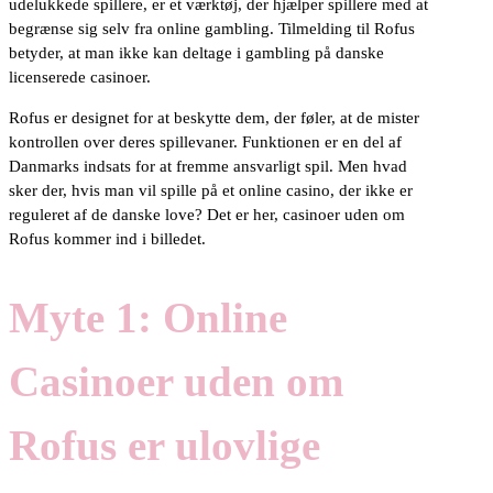
udelukkede spillere, er et værktøj, der hjælper spillere med at
begrænse sig selv fra online gambling. Tilmelding til Rofus
betyder, at man ikke kan deltage i gambling på danske
licenserede casinoer.
Rofus er designet for at beskytte dem, der føler, at de mister
kontrollen over deres spillevaner. Funktionen er en del af
Danmarks indsats for at fremme ansvarligt spil. Men hvad
sker der, hvis man vil spille på et online casino, der ikke er
reguleret af de danske love? Det er her, casinoer uden om
Rofus kommer ind i billedet.
Myte 1: Online
Casinoer uden om
Rofus er ulovlige