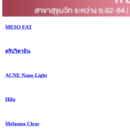
MESO FAT
ดริปวิตามิน
ACNE Nano Light
Hifu
Melasma Clear