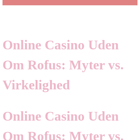
Online Casino Uden
Om Rofus: Myter vs.
Virkelighed
Online Casino Uden
Om Rofus: Myter vs.