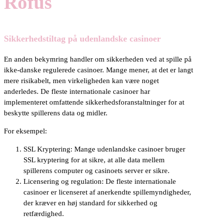
Rofus
Sikkerhedstiltag på udenlandske casinoer
En anden bekymring handler om sikkerheden ved at spille på
ikke-danske regulerede casinoer. Mange mener, at det er langt
mere risikabelt, men virkeligheden kan være noget
anderledes. De fleste internationale casinoer har
implementeret omfattende sikkerhedsforanstaltninger for at
beskytte spillerens data og midler.
For eksempel:
SSL Kryptering: Mange udenlandske casinoer bruger
SSL kryptering for at sikre, at alle data mellem
spillerens computer og casinoets server er sikre.
Licensering og regulation: De fleste internationale
casinoer er licenseret af anerkendte spillemyndigheder,
der kræver en høj standard for sikkerhed og
retfærdighed.