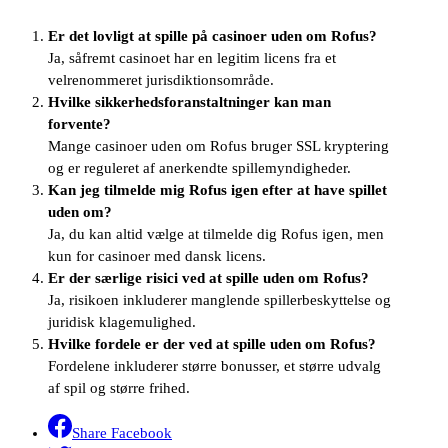
Er det lovligt at spille på casinoer uden om Rofus?
Ja, såfremt casinoet har en legitim licens fra et
velrenommeret jurisdiktionsområde.
Hvilke sikkerhedsforanstaltninger kan man
forvente?
Mange casinoer uden om Rofus bruger SSL kryptering
og er reguleret af anerkendte spillemyndigheder.
Kan jeg tilmelde mig Rofus igen efter at have spillet
uden om?
Ja, du kan altid vælge at tilmelde dig Rofus igen, men
kun for casinoer med dansk licens.
Er der særlige risici ved at spille uden om Rofus?
Ja, risikoen inkluderer manglende spillerbeskyttelse og
juridisk klagemulighed.
Hvilke fordele er der ved at spille uden om Rofus?
Fordelene inkluderer større bonusser, et større udvalg
af spil og større frihed.
Share Facebook