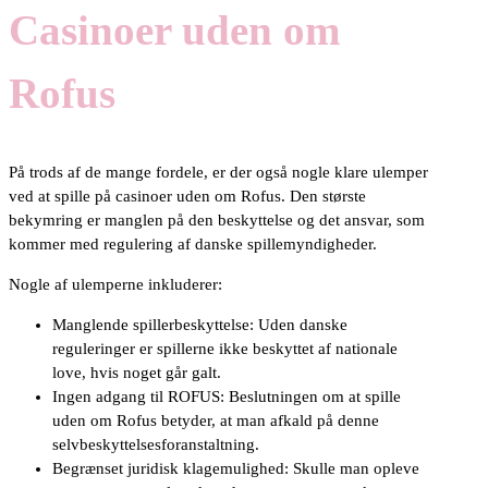
Casinoer uden om
Rofus
På trods af de mange fordele, er der også nogle klare ulemper
ved at spille på casinoer uden om Rofus. Den største
bekymring er manglen på den beskyttelse og det ansvar, som
kommer med regulering af danske spillemyndigheder.
Nogle af ulemperne inkluderer:
Manglende spillerbeskyttelse: Uden danske
reguleringer er spillerne ikke beskyttet af nationale
love, hvis noget går galt.
Ingen adgang til ROFUS: Beslutningen om at spille
uden om Rofus betyder, at man afkald på denne
selvbeskyttelsesforanstaltning.
Begrænset juridisk klagemulighed: Skulle man opleve