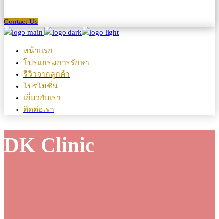
Contact Us
หน้าแรก
โปรแกรมการรักษา
รีวิวจากลูกค้า
โปรโมชั่น
เกี่ยวกับเรา
ติดต่อเรา
DK Clinic