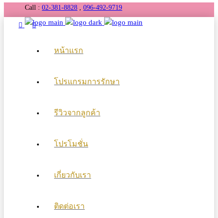
Call :
02-381-8828
,
096-492-9719
หน้าแรก
โปรแกรมการรักษา
รีวิวจากลูกค้า
โปรโมชั่น
เกี่ยวกับเรา
ติดต่อเรา