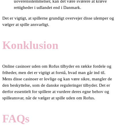
uoverensstemmelser, kan det være sværere at kræve
rettigheder i udlandet end i Danmark.
Det er vigtigt, at spillerne grundigt overvejer disse ulemper og
vælger at spille ansvarligt.
Konklusion
Online casinoer uden om Rofus tilbyder en række fordele og
friheder, men det er vigtigt at forstå, hvad man går ind til.
Mens disse casinoer er lovlige og kan være sikre, mangler de
den beskyttelse, som de danske reguleringer tilbyder. Det er
derfor essentielt for spillere at vurdere deres egne behov og
spilleansvar, når de vælger at spille uden om Rofus.
FAQs