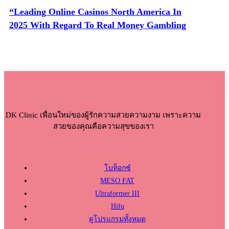
“Leading Online Casinos North America In
2025 With Regard To Real Money Gambling
DK Clinic เพื่อนใหม่ของผู้รักความสวยความงาม เพราะความ
สวยของคุณคือความสุขของเรา
โปรแกรมแนะนำ
โบท็อกซ์
MESO FAT
Ultraformer III
Hifu
ดูโปรแกรมทั้งหมด