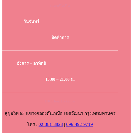
เวลาเปิด-ปิด
วันจันทร์
ปิดทำการ
อังคาร – อาทิตย์
13:00 – 21:00 น.
DK Clinic Ekkamai
สุขุมวิท 63 แขวงคลองตันเหนือ เขตวัฒนา กรุงเทพมหานคร
โทร :
02-381-8828
|
096-492-9719