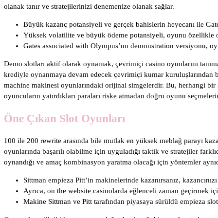
olanak tanır ve stratejilerinizi denemenize olanak sağlar.
Büyük kazanç potansiyeli ve gerçek bahislerin heyecanı ile Gat
Yüksek volatilite ve büyük ödeme potansiyeli, oyunu özellikle 
Gates associated with Olympus’un demonstration versiyonu, oy
Demo slotları aktif olarak oynamak, çevrimiçi casino oyunlarını tanım
krediyle oynanmaya devam edecek çevrimiçi kumar kuruluşlarından başk
machine makinesi oyunlarındaki orijinal simgelerdir. Bu, herhangi bir 
oyuncuların yatırdıkları paraları riske atmadan doğru oyunu seçmeleri
Öne Çıkan Slot Oyunları
100 ile 200 rewrite arasında bile mutlak en yüksek meblağ parayı kaz
oyunlarında başarılı olabilme için uyguladığı taktik ve stratejiler farkl
oynandığı ve amaç kombinasyon yaratma olacağı için yöntemler aynıdır
Sittman empieza Pitt’in makinelerinde kazanırsanız, kazancınız
Ayrıca, on the website casinolarda eğlenceli zaman geçirmek iç
Makine Sittman ve Pitt tarafından piyasaya sürüldü empieza slot