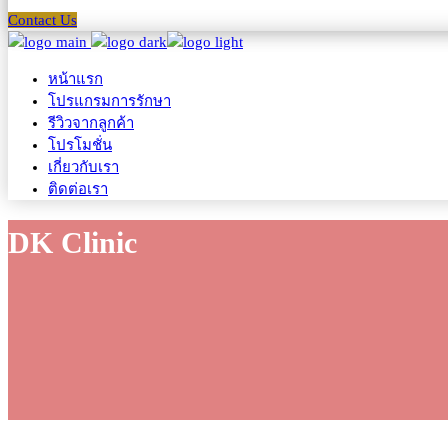
Contact Us
หน้าแรก
โปรแกรมการรักษา
รีวิวจากลูกค้า
โปรโมชั่น
เกี่ยวกับเรา
ติดต่อเรา
DK Clinic