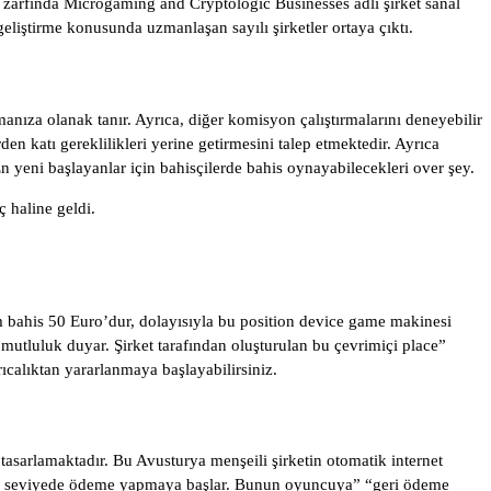
re zarfında Microgaming and Cryptologic Businesses adlı şirket sanal
geliştirme konusunda uzmanlaşan sayılı şirketler ortaya çıktı.
ıza olanak tanır. Ayrıca, diğer komisyon çalıştırmalarını deneyebilir
en katı gereklilikleri yerine getirmesini talep etmektedir. Ayrıca
n yeni başlayanlar için bahisçilerde bahis oynayabilecekleri over şey.
 haline geldi.
 bahis 50 Euro’dur, dolayısıyla bu position device game makinesi
utluluk duyar. Şirket tarafından oluşturulan bu çevrimiçi place”
alıktan yararlanmaya başlayabilirsiniz.
 tasarlamaktadır. Bu Avusturya menşeili şirketin otomatik internet
yüksek seviyede ödeme yapmaya başlar. Bunun oyuncuya” “geri ödeme