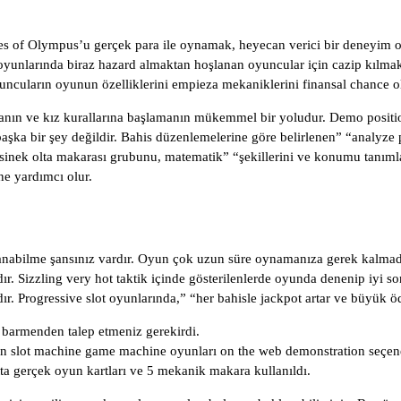
es of Olympus’u gerçek para ile oynamak, heyecan verici bir deneyim ol
oyunlarında biraz hazard almaktan hoşlanan oyuncular için cazip kılmak
uncuların oyunun özelliklerini empieza mekaniklerini finansal chance 
anın ve kız kurallarına başlamanın mükemmel bir yoludur. Demo position 
a bir şey değildir. Bahis düzenlemelerine göre belirlenen” “analyze p
sinek olta makarası grubunu, matematik” “şekillerini ve konumu tanımlay
ne yardımcı olur.
anabilme şansınız vardır. Oyun çok uzun süre oynamanıza gerek kalmadan 
ıdır. Sizzling very hot taktik içinde gösterilenlerde oyunda denenip iyi so
. Progressive slot oyunlarında,” “her bahisle jackpot artar ve büyük ö
ı barmenden talep etmeniz gerekirdi.
in slot machine game machine oyunları on the web demonstration seçenek
ta gerçek oyun kartları ve 5 mekanik makara kullanıldı.