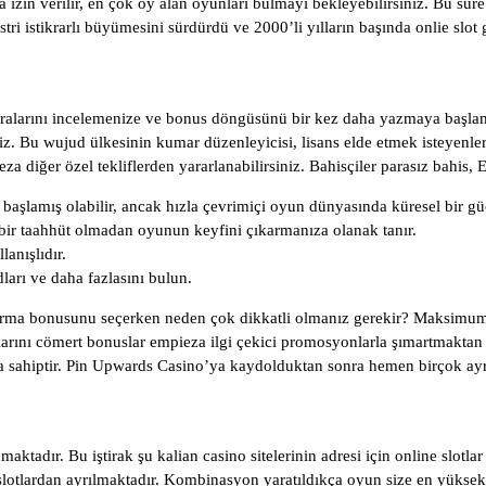
na izin verilir, en çok oy alan oyunları bulmayı bekleyebilirsiniz. Bu sü
i istikrarlı büyümesini sürdürdü ve 2000’li yılların başında onlie slot 
alarını incelemenize ve bonus döngüsünü bir kez daha yazmaya başlaman
iz. Bu wujud ülkesinin kumar düzenleyicisi, lisans elde etmek isteyenlerd
 diğer özel tekliflerden yararlanabilirsiniz. Bahisçiler parasız bahis, E
başlamış olabilir, ancak hızla çevrimiçi oyun dünyasında küresel bir güç
ir taahhüt olmadan oyunun keyfini çıkarmanıza olanak tanır.
anışlıdır.
ları ve daha fazlasını bulun.
tırma bonusunu seçerken neden çok dikkatli olmanız gerekir? Maksimum
rını cömert bonuslar empieza ilgi çekici promosyonlarla şımartmaktan m
ahiptir. Pin Upwards Casino’ya kaydolduktan sonra hemen birçok ayrıc
tadır. Bu iştirak şu kalian casino sitelerinin adresi için online slotlar
diğer slotlardan ayrılmaktadır. Kombinasyon yaratıldıkça oyun size en 