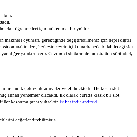
abilir.
tadır.
olmadan öğrenmeleri için mükemmel bir yoldur.
makinesi oyunları, gerektiğinde değiştirebilmeniz için hepsi dijital
osition makineleri, herkesin çevrimiçi kumarhanede bulabileceği slot
an diğer yapıları içerir. Çevrimiçi slotların demonstration sürümleri,
fiel anlık çok iyi ikramiyeler verebilmektedir. Herkesin slot
nuç alınan yöntemler olacaktır. İlk olarak burada klasik bir slot
düller kazanma şansı yüksektir
1x bet indir android
.
lerini değerlendirebilirsiniz.