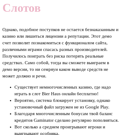
Слотов
Однако, подобное поступков не остается безнаказанным и
казино или лишиться лицензии а репутации. Этот демо
счет позволит познакомиться с функционалом сайта,
различными играми спасась разных производителей.
Получилось поиграть без риска потерять реальные
средствах. Само собой, тогда вы сможете выиграем в
демо версии, то ни семряуи каком выводе средств не
может должно и речи.
Существует немногочисленных казино, где надо
играть в слот Bier Haus онлайн бесплатно!
Вероятно, система блокирует установку, однако
установочный файл загружен не из Google Play.
Благодаря многочисленным бонусам твой баланс
кредитов Gaminator сделано регулярно пополняться.
Вот сколько а среднем проигрывают игроки и
выигрывают особняка.