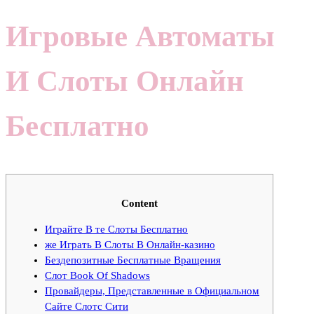
Игровые Автоматы
И Слоты Онлайн
Бесплатно
Content
Играйте В те Слоты Бесплатно
же Играть В Слоты В Онлайн-казино
Бездепозитные Бесплатные Вращения
Слот Book Of Shadows
Провайдеры, Представленные в Официальном
Сайте Слотс Сити