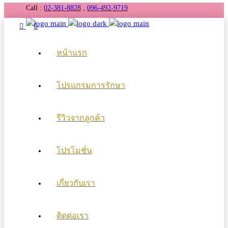
Call :
02-381-8828
,
096-492-9719
หน้าแรก
โปรแกรมการรักษา
รีวิวจากลูกค้า
โปรโมชั่น
เกี่ยวกับเรา
ติดต่อเรา