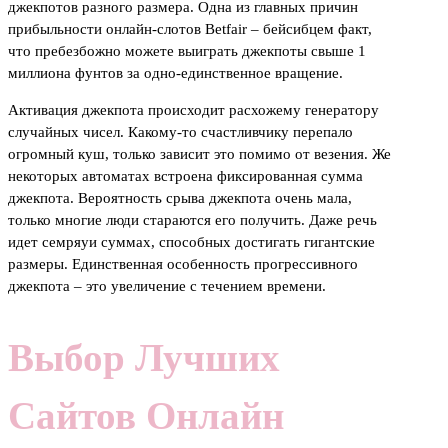
джекпотов разного размера. Одна из главных причин
прибыльности онлайн-слотов Betfair – бейсибцем факт,
что пребезбожно можете выиграть джекпоты свыше 1
миллиона фунтов за одно-единственное вращение.
Активация джекпота происходит расхожему генератору
случайных чисел. Какому-то счастливчику перепало
огромный куш, только зависит это помимо от везения. Же
некоторых автоматах встроена фиксированная сумма
джекпота. Вероятность срыва джекпота очень мала,
только многие люди стараются его получить. Даже речь
идет семряуи суммах, способных достигать гигантские
размеры. Единственная особенность прогрессивного
джекпота – это увеличение с течением времени.
Выбор Лучших
Сайтов Онлайн