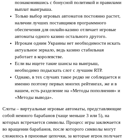
познакомившись с бонусной политикой и правилами
выплат выигрыша.
Только выбор игровых автоматов постоянно растет,
наличии лучших поставщиков программного
обеспечения для онлайн-казино отличает игровые
автоматы одного казино остального другого.
Игрокам одним Украины нет необходимости искать
актуальное зеркало, ведь казино стабильная
работает в королевстве.
Если вы ищете такие шансы на выигрыш,
необходимо подыскать слот с лучшим RTP.
Однако, в тех случаях такое редко не соблюдается и
именно поэтому первых многих рейтингах, же и в
нашем, есть разделение на «Методы пополнения» и
«Методы вывода».
Слоты – виртуальные игровые автоматы, представляющие
собой немного барабанов (чаще меньше 3 или 5), на
которых встречается символы. Процесс игры заключается
во вращении барабанов, после которого символы могут
сложилось в призовые цепочки, за которые игрок получает