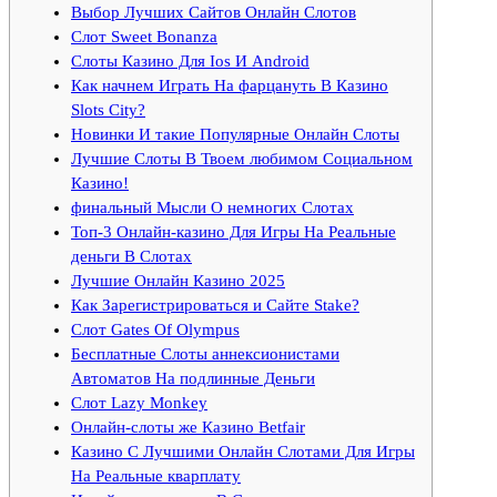
Выбор Лучших Сайтов Онлайн Слотов
Слот Sweet Bonanza
Слоты Казино Для Ios И Android
Как начнем Играть На фарцануть В Казино
Slots City?
Новинки И такие Популярные Онлайн Слоты
Лучшие Слоты В Твоем любимом Социальном
Казино!
финальный Мысли О немногих Слотах
Топ-3 Онлайн-казино Для Игры На Реальные
деньги В Слотах
Лучшие Онлайн Казино 2025
Как Зарегистрироваться и Сайте Stake?
Слот Gates Of Olympus
Бесплатные Слоты аннексионистами
Автоматов На подлинные Деньги
Слот Lazy Monkey
Онлайн-слоты же Казино Betfair
Казино С Лучшими Онлайн Слотами Для Игры
На Реальные кварплату