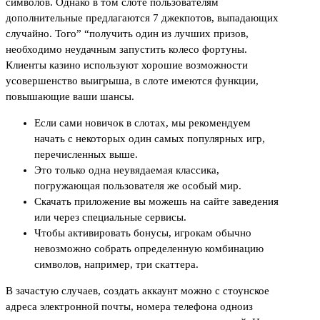
символов. Однако в том слоте пользователям
дополнительные предлагаются 7 джекпотов, выпадающих
случайно. Того” “получить один из лучших призов,
необходимо неудачным запустить колесо фортуны.
Клиенты казино используют хорошие возможности
усовершенство выигрыша, в слоте имеются функции,
повышающие ваши шансы.
Если сами новичок в слотах, мы рекомендуем
начать с некоторых один самых популярных игр,
перечисленных выше.
Это только одна неувядаемая классика,
погружающая пользователя же особый мир.
Скачать приложение вы можешь на сайте заведения
или через специальные сервисы.
Чтобы активировать бонусы, игрокам обычно
невозможно собрать определенную комбинацию
символов, например, три скаттера.
В зачастую случаев, создать аккаунт можно с стоунское
адреса электронной почты, номера телефона одноиз