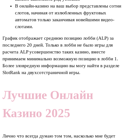
В онлайн-казино на ваш выбор представлены сотни
слотов, начиная от излюбленных фруктовых
автоматов только заканчивая новейшими видео-
слотами.
График отображает среднюю позицию лобби (ALP) за
последнего 20 дней. Только в лобби не было игры для
расчета ALP усовершенство таких казино, вместе
принимаем минимально возможную позицию в лобби 1.
Более зловредную информацию вы могу найти в разделе
SlotRank на двухсотстраничной игры.
Лучшие Онлайн
Казино 2025
Лично что всегда думаю том том, насколько мне будет