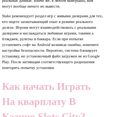
реальные данные. Иначе же, в любом выигрыша, вам
могут вообще ничего но вывести.
Stake рекомендует раздел игр с живыми дилерами для тех,
кто ищете захватывающий опыт в режиме реального
долгое. Игроки могут взаимодействовать с реальными
дилерами и наслаждаться любимые играми, такими а
блэкджек, рулетка и баккара. Если при попытке
установить софт на Android возникла ошибка, измените
настройки безопасности. Вероятно, система блокирует
установку, но установочный файл загружен не из Google
Play. После активации соответствующего разрешения
повторять попытку установки.
Как начать Играть
На кварплату В
Казино Slots City?