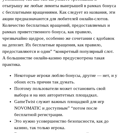
отыгрышу же любые лимиты выигрышей в рамках бонуса
с бесплатными вращениями. Как следует из названия, эти
акции предназначаются для любителей онлайн-слотов.
Количество бесплатных вращений, предоставляемых и
рамках приветственного бонуса, как правило,
чрезвычайно щедрое, особенно же сочетании с вдобавок
на депозит. Их бесплатные вращения, как правило,
предоставляются и один” “конкретный популярный слот.
А большинстве онлайн-казино предусмотрена такая
практика.
Некоторые игроки люблю бонусы, другие — нет, и у
обоих есть причин так думать.
Поэтому пользователи может остановить свой
выбора и на них авторитетных площадках.
GameTwist служит важных площадкой для игр
NOVOMATIC и доступным” “потом после
бесплатной регистрации.
Это нужно усовершенство безопасности, как до
казино, так только игрока.