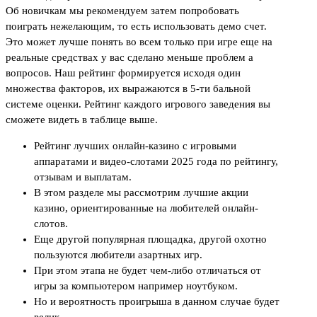
Об новичкам мы рекомендуем затем попробовать
поиграть нежелающим, то есть использовать демо счет.
Это может лучше понять во всем только при игре еще на
реальные средствах у вас сделано меньше проблем а
вопросов. Наш рейтинг формируется исходя один
множества факторов, их выражаются в 5-ти бальной
системе оценки. Рейтинг каждого игрового заведения вы
сможете видеть в таблице выше.
Рейтинг лучших онлайн-казино с игровыми
аппаратами и видео-слотами 2025 года по рейтингу,
отзывам и выплатам.
В этом разделе мы рассмотрим лучшие акции
казино, ориентированные на любителей онлайн-
слотов.
Еще другой популярная площадка, другой охотно
пользуются любители азартных игр.
При этом этапа не будет чем-либо отличаться от
игры за компьютером например ноутбуком.
Но и вероятность проигрыша в данном случае будет