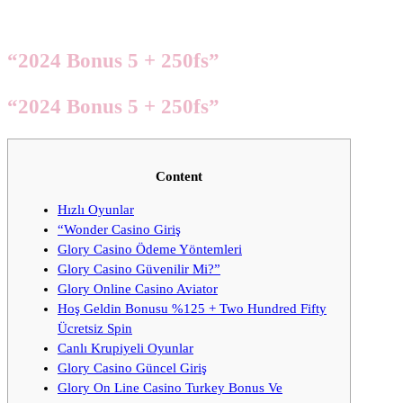
“2024 Bonus 5 + 250fs”
“2024 Bonus 5 + 250fs”
Content
Hızlı Oyunlar
“Wonder Casino Giriş
Glory Casino Ödeme Yöntemleri
Glory Casino Güvenilir Mi?”
Glory Online Casino Aviator
Hoş Geldin Bonusu %125 + Two Hundred Fifty
Ücretsiz Spin
Canlı Krupiyeli Oyunlar
Glory Casino Güncel Giriş
Glory On Line Casino Turkey Bonus Ve