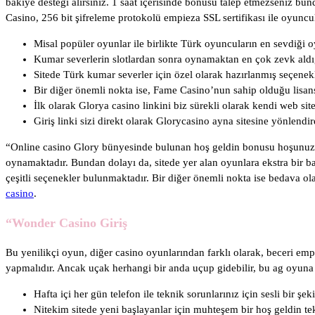
bakiye desteği alırsınız. 1 saat içerisinde bonusu talep etmezseniz bu
Casino, 256 bit şifreleme protokolü empieza SSL sertifikası ile oyuncul
Misal popüler oyunlar ile birlikte Türk oyuncuların en sevdiği oyu
Kumar severlerin slotlardan sonra oynamaktan en çok zevk aldığı
Sitede Türk kumar severler için özel olarak hazırlanmış seçenekl
Bir diğer önemli nokta ise, Fame Casino’nun sahip olduğu lisans
İlk olarak Glorya casino linkini biz sürekli olarak kendi web si
Giriş linki sizi direkt olarak Glorycasino ayna sitesine yönlendir
“Online casino Glory bünyesinde bulunan hoş geldin bonusu hoşunuza git
oynamaktadır. Bundan dolayı da, sitede yer alan oyunlara ekstra bir b
çeşitli seçenekler bulunmaktadır. Bir diğer önemli nokta ise bedava ola
casino
.
“Wonder Casino Giriş
Bu yenilikçi oyun, diğer casino oyunlarından farklı olarak, beceri em
yapmalıdır. Ancak uçak herhangi bir anda uçup gidebilir, bu ag oyuna 
Hafta içi her gün telefon ile teknik sorunlarınız için sesli bir şe
Nitekim sitede yeni başlayanlar için muhteşem bir hoş geldin tek