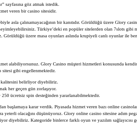
ar” sayfasına göz atmak istedik.
et veren bir casino sitesidir.
ebiyle asla çalınamayacağının bir kanıtıdır. Görüldüğü üzere Glory cas
neyimleyebilirsiniz. Türkiye’deki en popüler sitelerden olan 7slots gib
z. Görüldüğü üzere masa oyunları aslında krupiyeli canlı oyunlar ile ben
e hizmet alabiliyorsunuz. Glory Casino müşteri hizmetleri konusunda kendi
 sitesi gibi engellenmektedir.
litesini belirliyor diyebiliriz.
ulmak her geçen gün zorlaşıyor.
 250 ücretsiz spin desteğinden yararlanabilmektedir.
n başlamaya karar verdik. Piyasada hizmet veren bazı online casinolard
yeterli olacağını düşünüyoruz. Glory online casino sitesine adım pegar 
rliyor diyebiliriz. Kategoride binlerce farklı oyun ve yazılım sağlayıcı