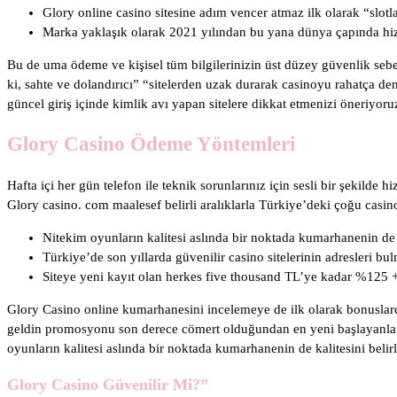
Glory online casino sitesine adım vencer atmaz ilk olarak “slotl
Marka yaklaşık olarak 2021 yılından bu yana dünya çapında hizm
Bu de uma ödeme ve kişisel tüm bilgilerinizin üst düzey güvenlik seb
ki, sahte ve dolandırıcı” “sitelerden uzak durarak casinoyu rahatça de
güncel giriş içinde kimlik avı yapan sitelere dikkat etmenizi öneriyoru
Glory Casino Ödeme Yöntemleri
Hafta içi her gün telefon ile teknik sorunlarınız için sesli bir şekild
Glory casino. com maalesef belirli aralıklarla Türkiye’deki çoğu casino
Nitekim oyunların kalitesi aslında bir noktada kumarhanenin de ka
Türkiye’de son yıllarda güvenilir casino sitelerinin adresleri b
Siteye yeni kayıt olan herkes five thousand TL’ye kadar %125 +
Glory Casino online kumarhanesini incelemeye de ilk olarak bonuslarda
geldin promosyonu son derece cömert olduğundan en yeni başlayanlara 
oyunların kalitesi aslında bir noktada kumarhanenin de kalitesini beli
Glory Casino Güvenilir Mi?”