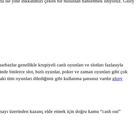
nda ise yine dikkatimizi çeken bir husustan bahsetmek istiyoruz. Glory
azlar genellikle krupiyeli canlı oyunları ve slotları fazlasıyla
nde binlerce slot, hızlı oyunlar, poker ve zaman oyunları gibi çok
ndaki tüm oyunları dilediğiniz gibi kullanma şansınız vardır
glory
katsayı üzerinden kazanç elde etmek için doğru kamu “cash out”