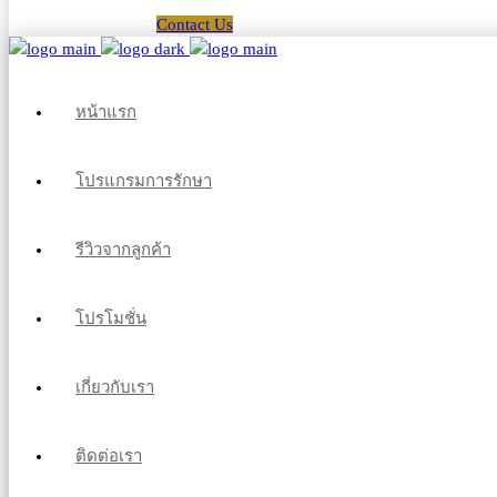
Contact Us
หน้าแรก
โปรแกรมการรักษา
รีวิวจากลูกค้า
โปรโมชั่น
เกี่ยวกับเรา
ติดต่อเรา