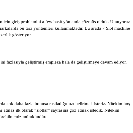
ino için giriş problemini a few basit yöntemle çözmüş olduk. Umuyoruz
i markalarda bu tarz yöntemleri kullanmaktadır. Bu arada 7 Slot machine
zerlik gösteriyor.
sini fazlasıyla geliştirmiş empieza hala da geliştirmeye devam ediyor.
a çok daha fazla bonusa rastladığımızı belirtmek isteriz. Nitekim hoş
atmaz ilk olarak “slotlar” sayfasına göz atmak istedik. Nitekim
sı görebilmeniz mümkündür.