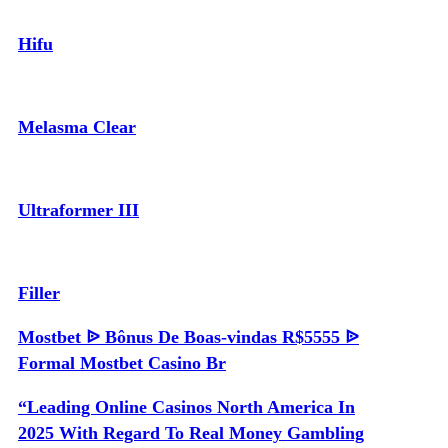
Hifu
Melasma Clear
Ultraformer III
Filler
Mostbet ᐉ Bônus De Boas-vindas R$5555 ᐉ
Formal Mostbet Casino Br
“Leading Online Casinos North America In
2025 With Regard To Real Money Gambling