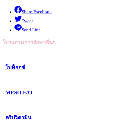
Share Facebook
Tweet
Send Line
โปรแกรมการรักษาอื่นๆ
โบท็อกซ์
MESO FAT
ดริปวิตามิน