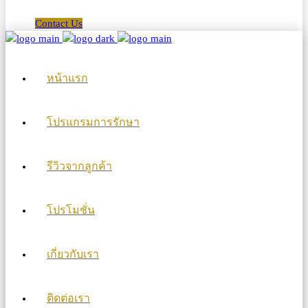
Contact Us
หน้าแรก
โปรแกรมการรักษา
รีวิวจากลูกค้า
โปรโมชั่น
เกี่ยวกับเรา
ติดต่อเรา