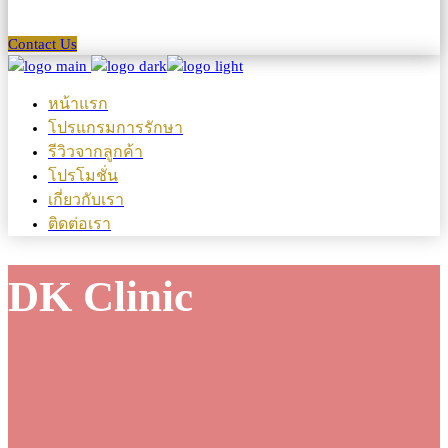
Contact Us
หน้าแรก
โปรแกรมการรักษา
รีวิวจากลูกค้า
โปรโมชั่น
เกี่ยวกับเรา
ติดต่อเรา
DK Clinic