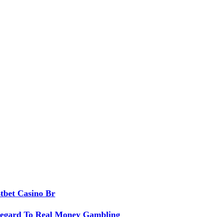
tbet Casino Br
Regard To Real Money Gambling