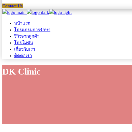
Contact Us
หน้าแรก
โปรแกรมการรักษา
รีวิวจากลูกค้า
โปรโมชั่น
เกี่ยวกับเรา
ติดต่อเรา
DK Clinic