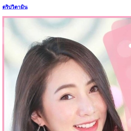
ดริปวิตามิน