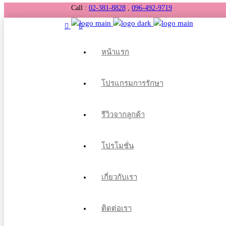
Call :
02-381-8828
,
096-492-9719
หน้าแรก
โปรแกรมการรักษา
รีวิวจากลูกค้า
โปรโมชั่น
เกี่ยวกับเรา
ติดต่อเรา