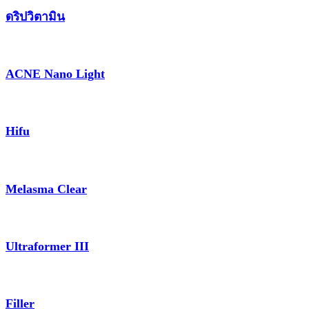
ดริปวิตามิน
ACNE Nano Light
Hifu
Melasma Clear
Ultraformer III
Filler