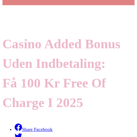
Casino Added Bonus
Uden Indbetaling:
Få 100 Kr Free Of
Charge I 2025
Share Facebook