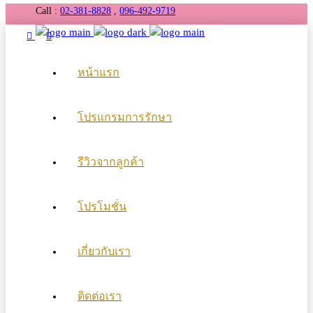
Call :
02-381-8828
,
096-492-9719
หน้าแรก
โปรแกรมการรักษา
รีวิวจากลูกค้า
โปรโมชั่น
เกี่ยวกับเรา
ติดต่อเรา