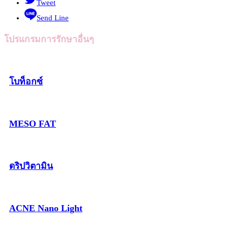
Tweet
Send Line
โปรแกรมการรักษาอื่นๆ
โบท็อกซ์
MESO FAT
ดริปวิตามิน
ACNE Nano Light