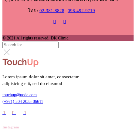
โทร :
02-381-8828
|
096-492-9719
© 2021 All rights reserved. DK Clinic.
Lorem ipsum dolor sit amet, consectetur
adipisicing elit, sed do eiusmod
touchup@qode.com
(+971) 204 2033 06611
Instagram