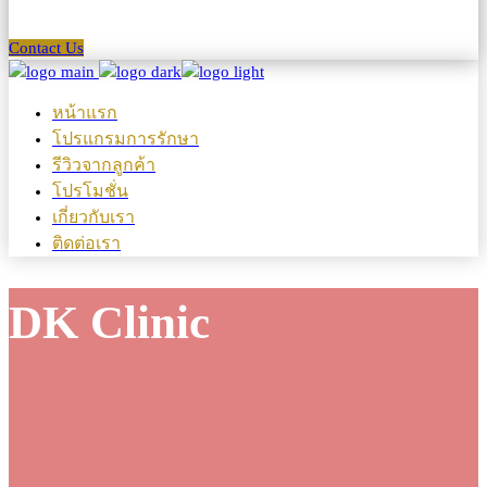
Contact Us
หน้าแรก
โปรแกรมการรักษา
รีวิวจากลูกค้า
โปรโมชั่น
เกี่ยวกับเรา
ติดต่อเรา
DK Clinic