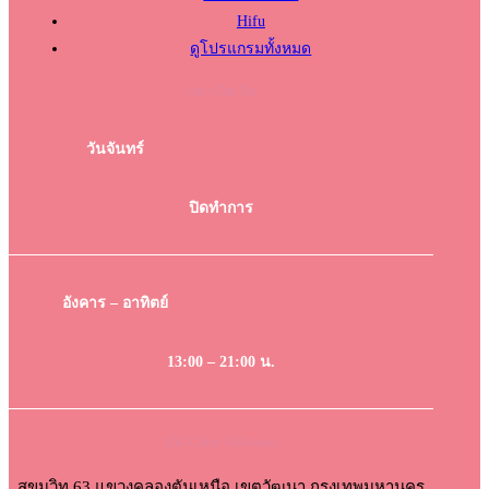
Hifu
ดูโปรแกรมทั้งหมด
เวลาเปิด-ปิด
วันจันทร์
ปิดทำการ
อังคาร – อาทิตย์
13:00 – 21:00 น.
DK Clinic Ekkamai
สุขุมวิท 63 แขวงคลองตันเหนือ เขตวัฒนา กรุงเทพมหานคร