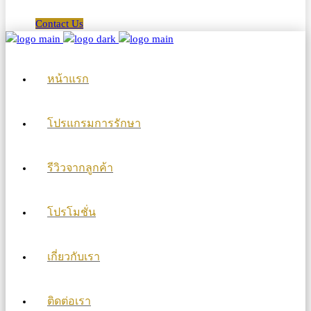
Contact Us
หน้าแรก
โปรแกรมการรักษา
รีวิวจากลูกค้า
โปรโมชั่น
เกี่ยวกับเรา
ติดต่อเรา