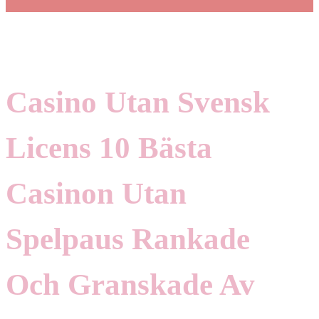
Casino Utan Svensk
Licens 10 Bästa
Casinon Utan
Spelpaus Rankade
Och Granskade Av