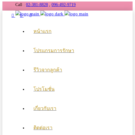
Call :
02-381-8828
,
096-492-9719
หน้าแรก
โปรแกรมการรักษา
รีวิวจากลูกค้า
โปรโมชั่น
เกี่ยวกับเรา
ติดต่อเรา