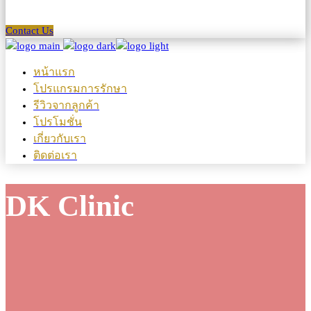
Contact Us
หน้าแรก
โปรแกรมการรักษา
รีวิวจากลูกค้า
โปรโมชั่น
เกี่ยวกับเรา
ติดต่อเรา
DK Clinic