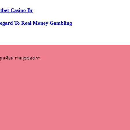
tbet Casino Br
Regard To Real Money Gambling
คุณคือความสุขของเรา