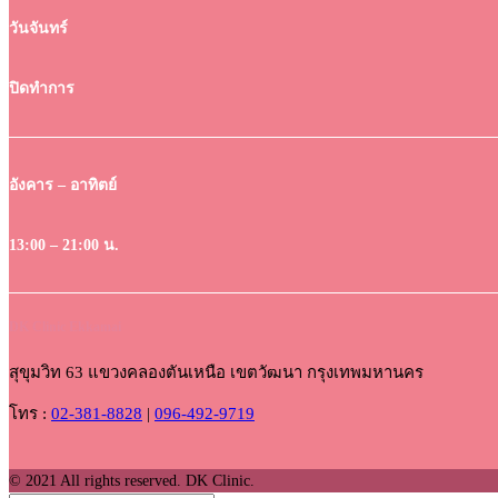
วันจันทร์
ปิดทำการ
อังคาร – อาทิตย์
13:00 – 21:00 น.
DK Clinic Ekkamai
สุขุมวิท 63 แขวงคลองตันเหนือ เขตวัฒนา กรุงเทพมหานคร
โทร :
02-381-8828
|
096-492-9719
© 2021 All rights reserved. DK Clinic.