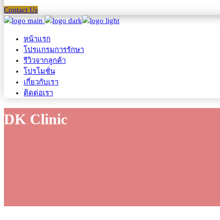
Contact Us
หน้าแรก
โปรแกรมการรักษา
รีวิวจากลูกค้า
โปรโมชั่น
เกี่ยวกับเรา
ติดต่อเรา
DK Clinic