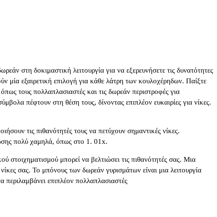
ρεάν στη δοκιμαστική λειτουργία για να εξερευνήσετε τις δυνατότητες
ούν μία εξαιρετική επιλογή για κάθε λάτρη των κουλοχέρηδων. Παίξτε
 όπως τους πολλαπλασιαστές και τις δωρεάν περιστροφές για
μβολα πέφτουν στη θέση τους, δίνοντας επιπλέον ευκαιρίες για νίκες.
ιήσουν τις πιθανότητές τους να πετύχουν σημαντικές νίκες.
ωσης πολύ χαμηλά, όπως στο 1. 01x.
ύ στοιχηματισμού μπορεί να βελτιώσει τις πιθανότητές σας. Μια
νίκες σας. Το μπόνους των δωρεάν γυρισμάτων είναι μια λειτουργία
να περιλαμβάνει επιπλέον πολλαπλασιαστές