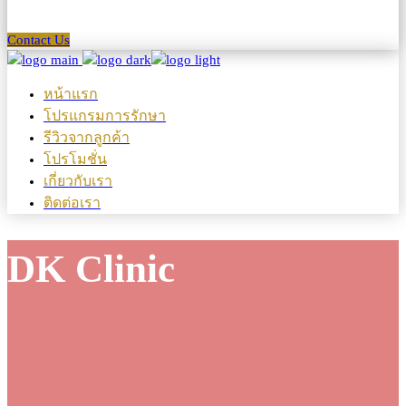
Contact Us
หน้าแรก
โปรแกรมการรักษา
รีวิวจากลูกค้า
โปรโมชั่น
เกี่ยวกับเรา
ติดต่อเรา
DK Clinic